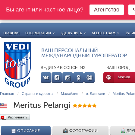
Вы агент или частное лицо?
Агентство
ГЛАВНАЯ
О КОМПАНИИ
ГДЕ КУПИТЬ
АГЕНТСТВАМ
ТУРИ
ВАШ ПЕРСОНАЛЬНЫЙ
МЕЖДУНАРОДНЫЙ ТУРОПЕРАТОР
ВЕДИТУР В СОЦСЕТЯХ
ВАШ ГОРОД:
Москва
Главная
/
Страны и курорты
/
Малайзия
/
о. Лангкави
/
Meritus Pelan
Meritus Pelangi
Распечатать
ОПИСАНИЕ
ФОТОГРАФИИ
ДРУ