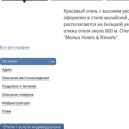
Красивый отель с высоким ур
оформлен в стиле малайской
располагаются на большой ух
пляжа отеля около 800 м. Оте
"Meritus Hotels & Resorts".
Все фотографии
Об отеле
Адрес
Описание местонахождения
Подробно о питании
Описание номеров
Инфраструктура
Пляж
Отели / услуги индивидуально