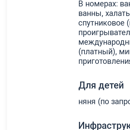
В номерах: в
ванны, халаты
спутниковое (
проигрыватель
международны
(платный), ми
приготовлени
Для детей
няня (по запр
Инфрастру