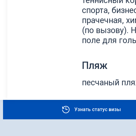
теннисный ко
спорта, бизне
прачечная, х
(по вызову). 
поле для голь
Пляж
песчаный пл
Узнать статус визы