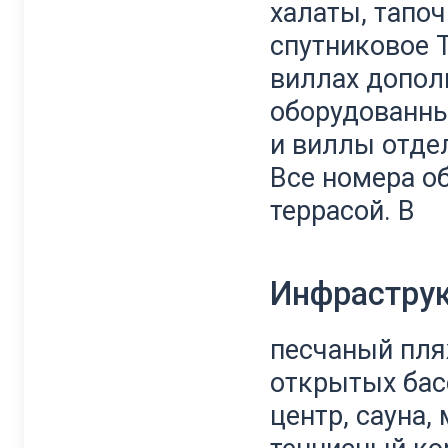
халаты, тапоч
спутниковое Т
виллах дополн
оборудованны
и виллы отде
Все номера о
террасой. В
Инфрастру
песчаный пляж
открытых бас
центр, сауна,