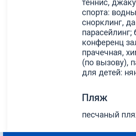
теннис, джак
спорта: водны
снорклинг, да
парасейлинг; 
конференц за
прачечная, х
(по вызову), 
для детей: ня
Пляж
песчаный пл