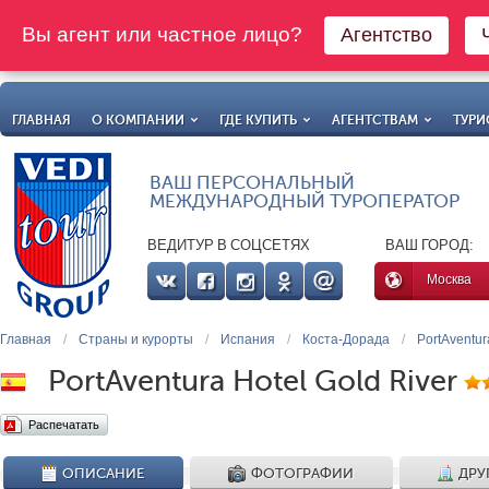
Вы агент или частное лицо?
Агентство
ГЛАВНАЯ
О КОМПАНИИ
ГДЕ КУПИТЬ
АГЕНТСТВАМ
ТУРИ
ВАШ ПЕРСОНАЛЬНЫЙ
МЕЖДУНАРОДНЫЙ ТУРОПЕРАТОР
ВЕДИТУР В СОЦСЕТЯХ
ВАШ ГОРОД:
Москва
Главная
/
Страны и курорты
/
Испания
/
Коста-Дорада
/
PortAventur
PortAventura Hotel Gold River
Распечатать
ОПИСАНИЕ
ФОТОГРАФИИ
ДРУ