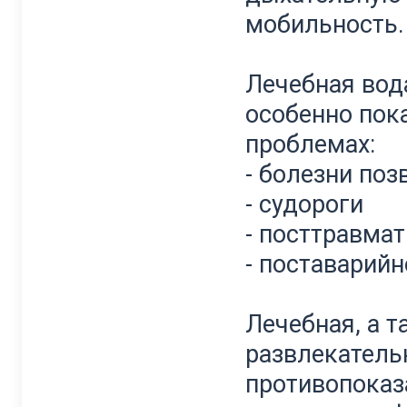
мобильность.
Лечебная вода
особенно пок
проблемах:
- болезни поз
- судороги
- посттравма
- поставарийн
Лечебная, а т
развлекател
противопоказ