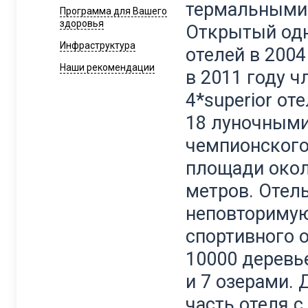
термальными
Программа для Вашего
здоровья
Открытый одн
Инфраструктура
отелей в 2004
Наши рекомендации
в 2011 году ч
4*superior о
18 луночным
чемпионского
площади окол
метров. Отел
неповторимую
спортивного 
10000 деревь
и 7 озерами.
часть отеля 