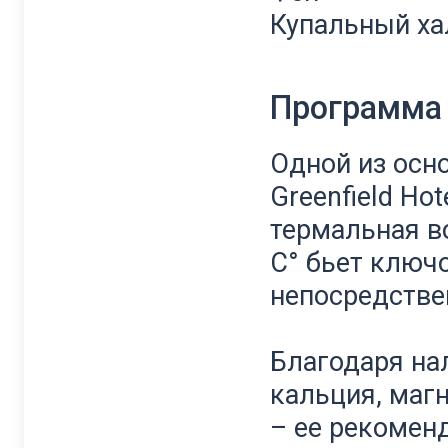
Купальный ха
Программа 
Одной из осн
Greenfield Hot
термальная во
C° бьет ключ
непосредствен
Благодаря нал
кальция, маг
– ее рекомен