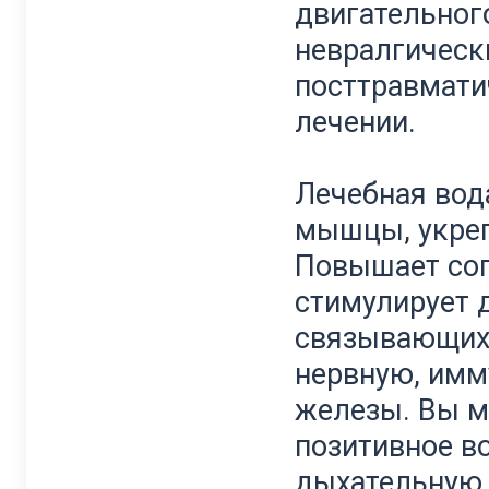
двигательног
невралгическ
посттравмати
лечении.
Лечебная вод
мышцы, укреп
Повышает соп
стимулирует 
связывающих 
нервную, имм
железы. Вы м
позитивное в
дыхательную 