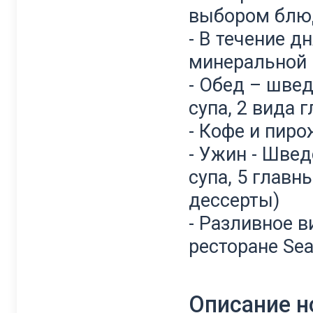
выбором блю
- В течение д
минеральной 
- Обед – швед
супа, 2 вида 
- Кофе и пир
- Ужин - Швед
супа, 5 главн
дессерты)
- Разливное в
ресторане Sea
Описание 