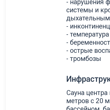
- нарушения 
системы и кр
дыхательным
- инконтинен
- температура
- беременнос
- острые вос
- тромбозы
Инфрастру
Сауна центра
метров с 20 
бассейном, б