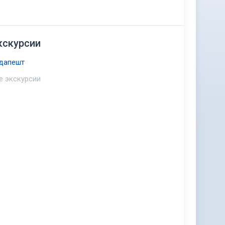
кскурсии
дапешт
е экскурсии