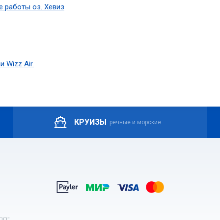
е работы оз. Хевиз
 Wizz Air.
КРУИЗЫ
речные и морские
ПП".