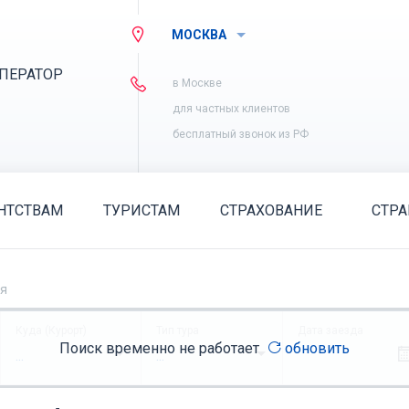
МОСКВА
ПЕРАТОР
в Москве
для частных клиентов
бесплатный звонок из РФ
НТСТВАМ
ТУРИСТАМ
СТРАХОВАНИЕ
СТР
ия
Куда (Курорт)
Тип тура
Дата заезда
Поиск временно не работает
обновить
...
...