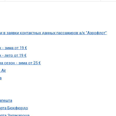
и в заявки контактных данных пассажиров а/к "Аэрофлот"
- зима от 19 €
- лето от 19 €
а сезон - зима от 25 €
 Air
а
апешта
рорта Бюкфюрдо
орта Залакароша