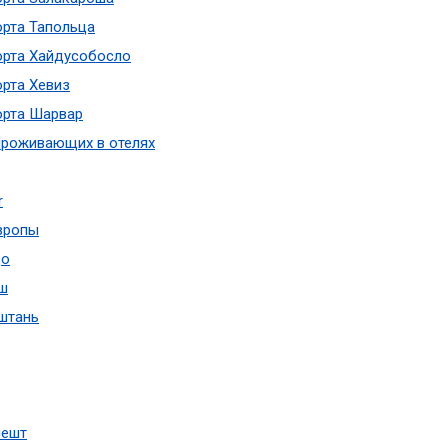
орта Тапольца
орта Хайдусобосло
орта Хевиз
орта Шарвар
 проживающих в отелях
r
вропы
до
ош
штань
пешт