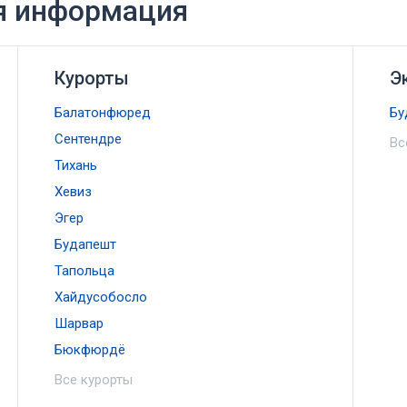
ая информация
Курорты
Э
Балатонфюред
Бу
Сентендре
Вс
Тихань
Хевиз
Эгер
Будапешт
Тапольца
Хайдусобосло
Шарвар
Бюкфюрдё
Все курорты