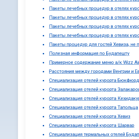
Пакеты лечебных процедур в отелях кур
Пакеты лечебных процедур в отелях кур
Пакеты лечебных процедур в отелях кур
Пакеты лечебных процедур в отелях кур
Пакеты процедур для гостей Хевиза, не
Полезная информация по Будапешту
Примерное содержание меню а/к Wizz Ai
Расстояния между городами Венгрии и Е
Специализация отелей курорта Бюкфюр
Специализация отелей курорта Залакар
Специализация отелей курорта Кехидаку
Специализация отелей курорта Тапольца
Специализация отелей курорта Хевиз
Специализация отелей курорта Шарвар
Специализация термальных отелей Буда