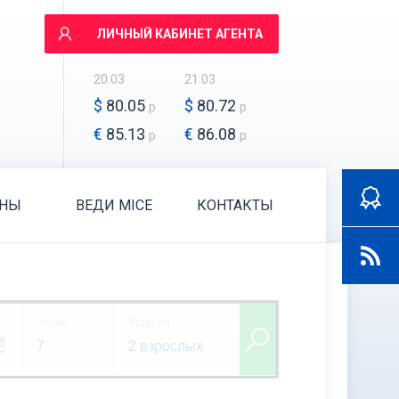
ЛИЧНЫЙ КАБИНЕТ АГЕНТА
20.03
21.03
$
80.05
$
80.72
р
р
€
85.13
€
86.08
р
р
АНЫ
ВЕДИ MICE
КОНТАКТЫ
Ночей
Туристы
7
2 взрослых