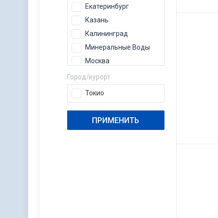
Екатеринбург
Казань
Калининград
Минеральные Воды
Москва
Нижневартовск
Город/курорт
Нижний Новгород
Токио
Новосибирск
Пермь
ПРИМЕНИТЬ
Самара
Санкт-Петербург
Сочи
Сургут
Тюмень
Уфа
Ханты-Мансийск