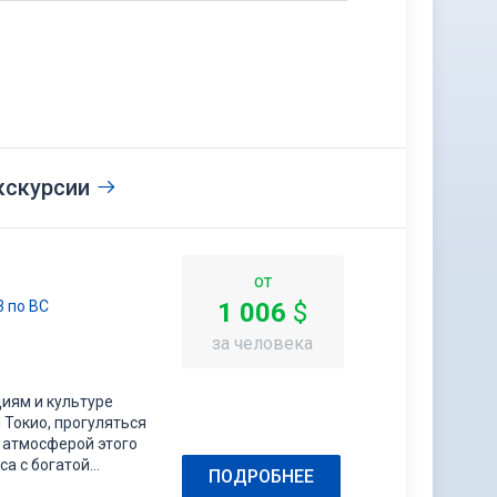
кскурсии
от
23 по ВС
1 006
$
за человека
иям и культуре
 Токио, прогуляться
 атмосферой этого
а с богатой
ПОДРОБНЕЕ
 обликом,