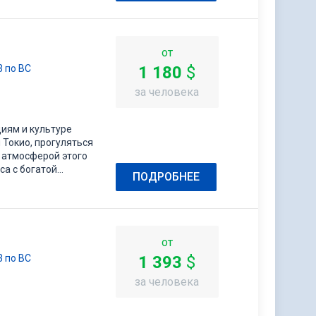
ринных храмов,…
от
23 по ВС
1 180
$
за человека
иям и культуре
 Токио, прогуляться
 атмосферой этого
а с богатой
ПОДРОБНЕЕ
 обликом,
ринных храмов,…
от
23 по ВС
1 393
$
за человека