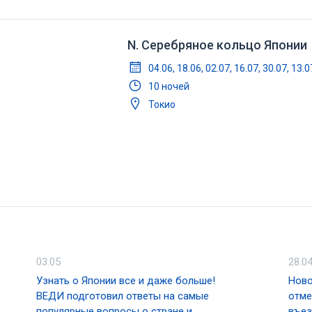
одним из трех самых красивейших ла
N. Серебряное кольцо Японии
04.06, 18.06, 02.07, 16.07, 30.07, 13.0
10 ночей
Токио
03.05
28.0
Узнать о Японии все и даже больше!
Ново
ВЕДИ подготовил ответы на самые
отме
популярные вопросы о стране и
въе