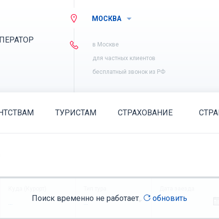
МОСКВА
ПЕРАТОР
в Москве
для частных клиентов
бесплатный звонок из РФ
НТСТВАМ
ТУРИСТАМ
СТРАХОВАНИЕ
СТР
я
Куда (Курорт)
Тип тура
Дата заезда
Поиск временно не работает
обновить
...
...