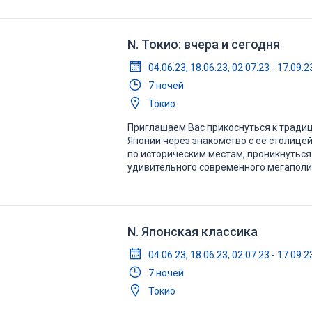
представляющим собой сочетание ста
N. Токио: вчера и сегодня
04.06.23, 18.06.23, 02.07.23 - 17.09.
7 ночей
Токио
Приглашаем Вас прикоснуться к традиц
Японии через знакомство с её столицей
по историческим местам, проникнуться
удивительного современного мегаполис
историей и колоритным архитектурным
представляющим собой сочетание ста
N. Японская классика
04.06.23, 18.06.23, 02.07.23 - 17.09.
7 ночей
Токио