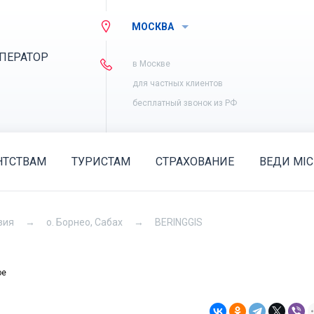
МОСКВА
ПЕРАТОР
в Москве
для частных клиентов
бесплатный звонок из РФ
НТСТВАМ
ТУРИСТАМ
СТРАХОВАНИЕ
ВЕДИ MIC
зия
о. Борнео, Сабах
BERINGGIS
ое