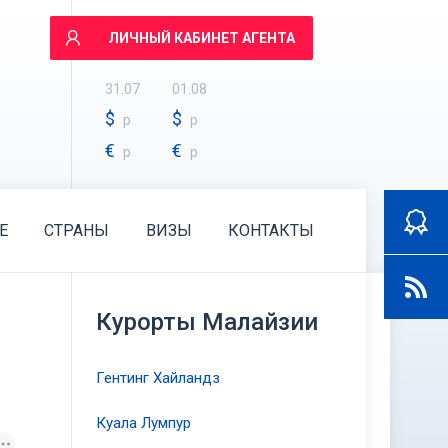
ЛИЧНЫЙ КАБИНЕТ АГЕНТА
31.07
01.08
$
$
р
р
€
€
р
р
E
СТРАНЫ
ВИЗЫ
КОНТАКТЫ
Курорты Малайзии
Гентинг Хайландз
Куала Лумпур