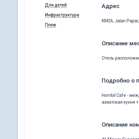
Для детей
Адрес
Инфраструктура
KM26, Jalan Papar,
Пляж
Описание ме
Отель расположен
Подробно о 
Hornbil Cafe - ме
азиатская кухня +
Описание но