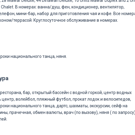
 28 Mawar Deluxe, 44 Dinawan Deluxe, 10 Units Mawar Duplex and 2 Un
 Chalet. В номерах: ванна/душ, фен, кондиционер, вентилятор,
телефон, мини-бар, набор для приготовления чая и кофе. Все номер
оном/террасой. Круглосуточное обслуживание в номерах.
уроки национального танца, няня.
ура
ресторана, бар, открытый бассейн с водной горкой, центр водных
А центр, волейбол, пляжный футбол, прокат лодок и велосипедов,
уроки национального танца, дартс, шахматы, экскурсии, сейф на
ны, прачечная, обмен валюты, врач (по вызову), няня ( по запросу)
лей.