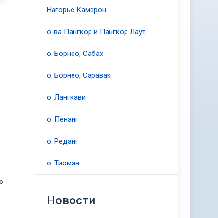
Нагорье Камерон
о-ва Пангкор и Пангкор Лаут
о. Борнео, Сабах
о. Борнео, Саравак
о. Лангкави
о. Пенанг
о. Реданг
о. Тиоман
о
Новости