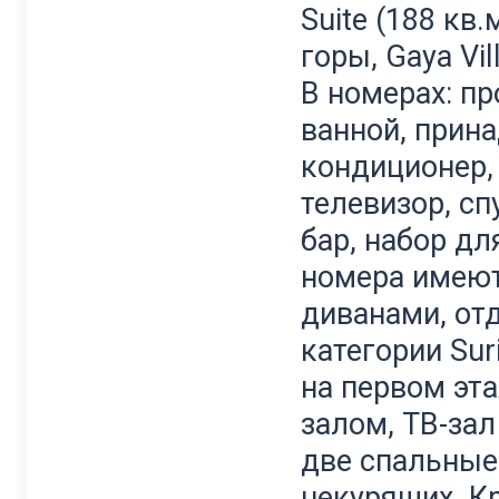
Suite (188 кв
горы, Gaya Vi
В номерах: п
ванной, прин
кондиционер,
телевизор, сп
бар, набор дл
номера имеют
диванами, от
категории Sur
на первом эт
залом, ТВ-зал
две спальные
некурящих. К