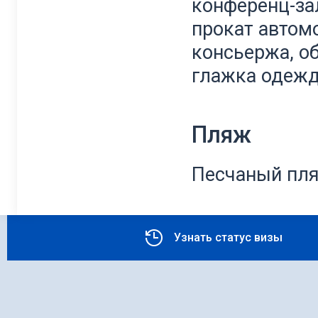
конференц-зал
прокат автомо
консьержа, о
глажка одеж
Пляж
Песчаный пл
Узнать статус визы