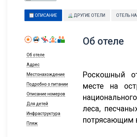
ОПИСАНИЕ
ДРУГИЕ ОТЕЛИ
ОТЕЛЬ НА
Об отеле
Об отеле
Адрес
Роскошный о
Местонахождение
месте на ост
Подробно о питании
Описание номеров
национального
Для детей
леса, песчан
Инфраструктура
потрясающим в
Пляж