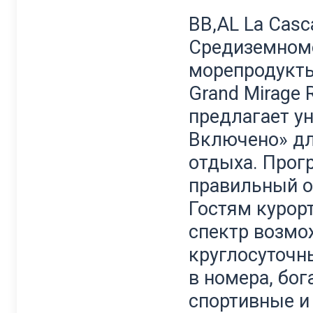
BB,AL La Casc
Средиземномор
морепродукты
Grand Mirage R
предлагает у
Включено» дл
отдыха. Прог
правильный о
Гостям курор
спектр возмо
круглосуточн
в номера, бог
спортивные и