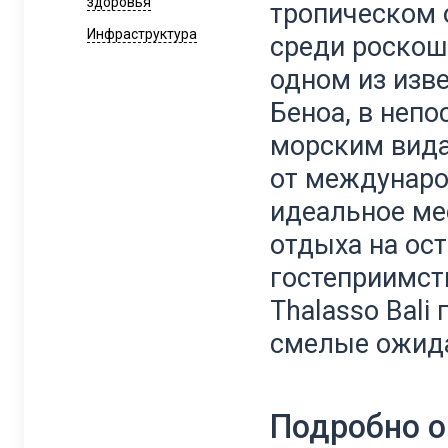
здоровья
тропическом 
Инфраструктура
среди роскош
одном из изв
Беноа, в непо
морским вида
от междунаро
идеальное ме
отдыха на ост
гостеприимств
Thalasso Bali
смелые ожид
Подробно о