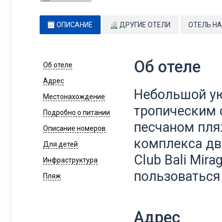
ОПИСАНИЕ
ДРУГИЕ ОТЕЛИ
ОТЕЛЬ НА
Об отеле
Об отеле
Адрес
Небольшой ую
Местонахождение
тропическим 
Подробно о питании
песчаном пля
Описание номеров
комплекса дву
Для детей
Club Bali Mira
Инфраструктура
пользоваться 
Пляж
Адрес