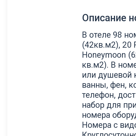
Описание 
В отеле 98 ном
(42кв.м2), 20 
Honeymoon (62 
кв.м2). В ном
или душевой 
ванны, фен, к
телефон, досту
набор для при
номера обору
Номера с видо
Круглосуточн