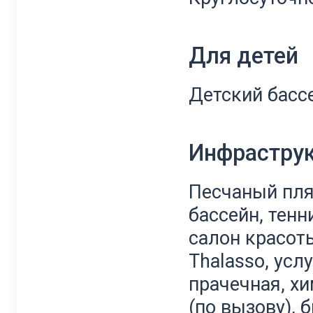
Для детей
Детский бассе
Инфрастру
Песчаный пля
бассейн, тенн
салон красот
Thalasso, усл
прачечная, х
(по вызову), 