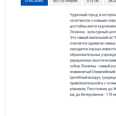
ОПИСАНИЕ
ФОТОГРАФИИ
ОТЕЛИ
ЭКС
Чудесный город, в которо
сочетаются с новыми совр
достойны кисти художник
Лозанна - культурный цен
Это самый маленький из "
считается одним из самых
находится хорошо известн
образовательных учрежден
украшенные экзотическим
собор Лозанны - самый р
знаменитый Олимпийский 
Целебный воздух, традиц
привлекательной и с точк
клиниках. Расстояние до Ж
км, до Интерлакена - 176 к