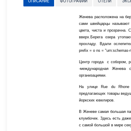
ОПИСАНИЕ
ФОТОГРАФИИ
ОТЕЛИ
ЭКС
Женева расположена на бер
сами швейцарцы называют 
цвета, чиста и прозрачна. 
вверх.Берега озера утопа
прохладу. Вдали ослепите
prefix = o ns = "urn:schemas-m
Центр города
с собором, р
-международная Женева
организациями.
На улице
Rue
du
Rhone
предлагающих товары ведущ
йоркских ювелиров.
В Женеве самая большая пар
клумбочек. Здесь есть даже
с самой большой в мире секу