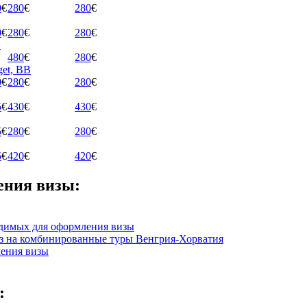
0
€
280
€
280
€
0
€
280
€
280
€
B
480
€
280
€
get, BB
0
€
280
€
280
€
5
€
430
€
430
€
5
€
280
€
280
€
5
€
420
€
420
€
ения визы:
одимых для оформления визы
з на комбинированные туры Венгрия-Хорватия
ения визы
: