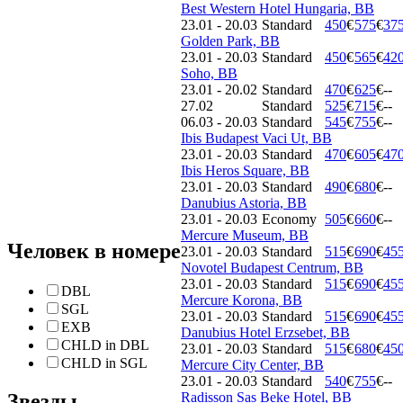
Best Western Hotel Hungaria, BB
23.01 - 20.03
Standard
450
€
575
€
37
Golden Park, BB
23.01 - 20.03
Standard
450
€
565
€
42
Soho, BB
23.01 - 20.02
Standard
470
€
625
€
--
27.02
Standard
525
€
715
€
--
06.03 - 20.03
Standard
545
€
755
€
--
Ibis Budapest Vaci Ut, BB
23.01 - 20.03
Standard
470
€
605
€
47
Ibis Heros Square, BB
23.01 - 20.03
Standard
490
€
680
€
--
Danubius Astoria, BB
23.01 - 20.03
Economy
505
€
660
€
--
Mercure Museum, BB
Человек в номере
23.01 - 20.03
Standard
515
€
690
€
45
Novotel Budapest Centrum, BB
23.01 - 20.03
Standard
515
€
690
€
45
DBL
Mercure Korona, BB
SGL
23.01 - 20.03
Standard
515
€
690
€
45
EXB
Danubius Hotel Erzsebet, BB
CHLD in DBL
23.01 - 20.03
Standard
515
€
680
€
45
CHLD in SGL
Mercure City Center, BB
23.01 - 20.03
Standard
540
€
755
€
--
Звезды
Radisson Sas Beke Hotel, BB