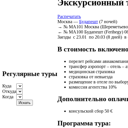
Экскурсионный т
Распечатать
Москва —
Будапешт
(7 ночей)
→ № MA101 Москва (Шереметьево-2)
← № MA100 Будапешт (Ferihegy) 08
Заезды с 23.01 по 20.03
(8 дней)
в 
В стоимость включено
перелет рейсами авиакомпан
трансфер аэропорт – отель – 
медицинская страховка
Регулярные туры
страховка от невыезда
размещение в отеле по выбору
Куда
комиссия агентства 10%
Откуда
Когда
Дополнительно оплач
консульский сбор 50 €
Программа тура: