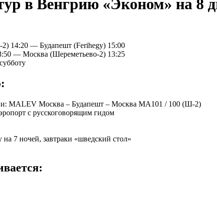
ур в Венгрию «Эконом» на 8 
 14:20 — Будапешт (Ferihegy) 15:00
:50 — Москва (Шереметьево-2) 13:25
субботу
:
ии:
MALEV
Москва – Будапешт – Москва MA101 / 100 (Ш-2)
аэропорт с русскоговорящим гидом
 на 7 ночей, завтраки «шведский стол»
ивается: