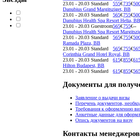
23.01 - 20.03
Standard
555
€
735
€
50
Danubius Grand Margitsziget, BB
23.01 - 20.03
Standard
565
€
755
€
50
Danubius Health Spa Resort Helia, B
23.01 - 20.03
Guestroom
565
€
755
€
--
Danubius Health Spa Resort Margitszi
23.01 - 20.03
Standard
565
€
755
€
50
Ramada Plaza, BB
23.01 - 20.03
Standard
565
€
755
€
56
Corinthia Grand Hotel Royal, BB
23.01 - 20.03
Standard
615
€
855
€
61
Hilton Budapest, BB
23.01 - 20.03
Standard
615
€
855
€
56
Документы для получ
Заявление о выдачи визы
Перечень документов, необх
Требования к оформлению ви
Анкетные данные для оформл
Опись документов на визу
Контакты менеджеров