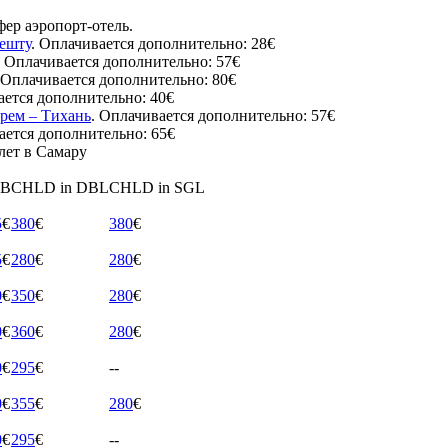
ер аэропорт-отель.
пешту
. Оплачивается дополнительно: 28€
. Оплачивается дополнительно: 57€
 Оплачивается дополнительно: 80€
ается дополнительно: 40€
рем – Тихань
. Оплачивается дополнительно: 57€
ается дополнительно: 65€
лет в Самару
B
CHLD in DBL
CHLD in SGL
5
€
380
€
380
€
5
€
280
€
280
€
0
€
350
€
280
€
0
€
360
€
280
€
0
€
295
€
--
0
€
355
€
280
€
0
€
295
€
--