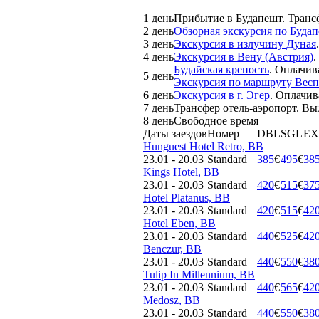
1 день
Прибытие в Будапешт. Трансф
2 день
Обзорная экскурсия по Буда
3 день
Экскурсия в излучину Дуная
4 день
Экскурсия в Вену (Австрия)
.
Будайская крепость
. Оплачив
5 день
Экскурсия по маршруту Весп
6 день
Экскурсия в г. Эгер
. Оплачив
7 день
Трансфер отель-аэропорт. Вы
8 день
Свободное время
Даты заездов
Номер
DBL
SGL
EX
Hunguest Hotel Retro, BB
23.01 - 20.03
Standard
385
€
495
€
38
Kings Hotel, BB
23.01 - 20.03
Standard
420
€
515
€
37
Hotel Platanus, BB
23.01 - 20.03
Standard
420
€
515
€
42
Hotel Eben, BB
23.01 - 20.03
Standard
440
€
525
€
42
Benczur, BB
23.01 - 20.03
Standard
440
€
550
€
38
Tulip In Millennium, BB
23.01 - 20.03
Standard
440
€
565
€
42
Medosz, BB
23.01 - 20.03
Standard
440
€
550
€
38