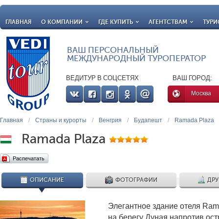
ГЛАВНАЯ
О КОМПАНИИ
ГДЕ КУПИТЬ
АГЕНТСТВАМ
ТУРИ
ВАШ ПЕРСОНАЛЬНЫЙ
МЕЖДУНАРОДНЫЙ ТУРОПЕРАТОР
ВЕДИТУР В СОЦСЕТЯХ
ВАШ ГОРОД:
Москва
Главная
/
Страны и курорты
/
Венгрия
/
Будапешт
/
Ramada Plaza
Ramada Plaza
Распечатать
ОПИСАНИЕ
ФОТОГРАФИИ
ДРУ
Элегантное здание отеля Ram
на берегу Дуная напротив ост