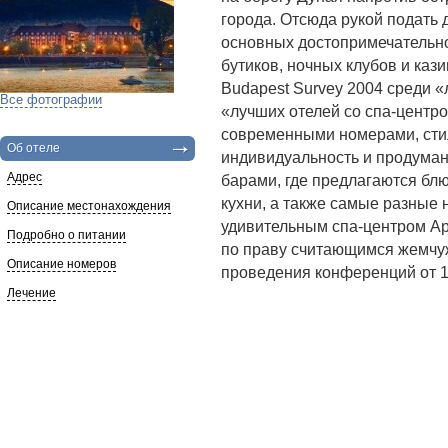
города. Отсюда рукой подать 
основных достопримечательно
бутиков, ночных клубов и каз
Budapest Survey 2004 среди 
Все фотографии
«лучших отелей со спа-центро
современными номерами, стил
Об отеле
индивидуальность и продуман
Адрес
барами, где предлагаются бл
кухни, а также самые разные н
Описание местонахождения
удивительным спа-центром Aph
Подробно о питании
по праву считающимся жемчуж
Описание номеров
проведения конференций от 10
Лечение