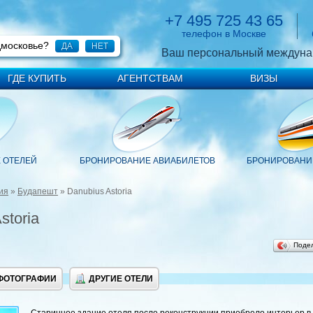
+7 495 725 43 65
телефон в Москве
дмосковье?
ДА
НЕТ
Ваш персональный междуна
ГДЕ КУПИТЬ
АГЕНТСТВАМ
ВИЗЫ
 ОТЕЛЕЙ
БРОНИРОВАНИЕ АВИАБИЛЕТОВ
БРОНИРОВАНИЕ
ия
»
Будапешт
» Danubius Astoria
storia
Поде
ФОТОГРАФИИ
ДРУГИЕ ОТЕЛИ