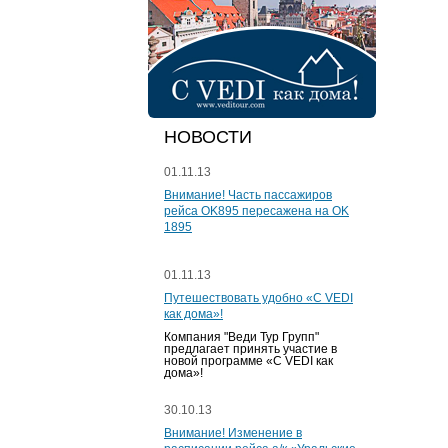
НОВОСТИ
01.11.13
Внимание! Часть пассажиров
рейса OK895 пересажена на OK
1895
01.11.13
Путешествовать удобно «C VEDI
как дома»!
Компания "Веди Тур Групп"
предлагает принять участие в
новой программе «C VEDI как
дома»!
30.10.13
Внимание! Изменение в