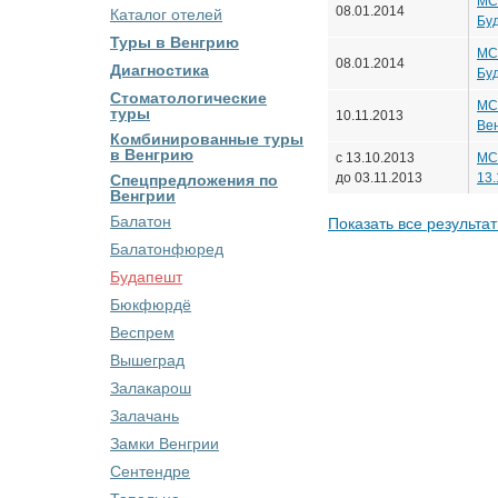
МСК
08.01.2014
Каталог отелей
Буд
Туры в Венгрию
МСК
08.01.2014
Диагностика
Буд
Стоматологические
МСК
туры
10.11.2013
Вен
Комбинированные туры
в Венгрию
с 13.10.2013
МСК
до 03.11.2013
13.
Спецпредложения по
Венгрии
Балатон
Показать все результа
Балатонфюред
Будапешт
Бюкфюрдё
Веспрем
Вышеград
Залакарош
Залачань
Замки Венгрии
Сентендре