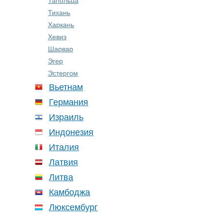
Тапольца
Тихань
Харкань
Хевиз
Шарвар
Эгер
Эстергом
Вьетнам
Германия
Израиль
Индонезия
Италия
Латвия
Литва
Камбоджа
Люксембург