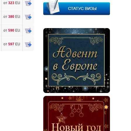
от
323
EU
от
380
EU
от
590
EU
от
597
EU