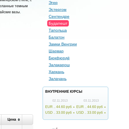
имперском стиле, с
Эгер
деланные темным
Эстергом
айские вазы.
Сентендре
Будапешт
Тапольца
Балатон
Замки Венгрии
Шарвар
Бюкфюрдё
Залакарош
Харкань
Залачань
ВНУТРЕННИЕ КУРCЫ
02.11.2013
03.11.2013
EUR .. 44.60 руб
EUR .. 44.60 руб
USD .. 33.00 руб
USD .. 33.00 руб
Цена