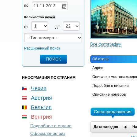
по:
Количество ночей
от
до
Все фотографии
Расширенный поиск
Об отеле
Адрес
Описание местонахожде
ИНФОРМАЦИЯ ПО СТРАНАМ
Подробно о питании
Чехия
Описание номеров
Австрия
Бельгия
Спецпредложения
Венгрия
Подробнее о стране
Дата заездов
На
Оформление виз