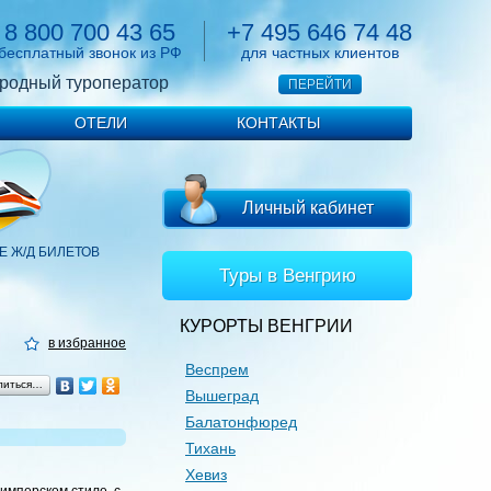
8 800 700 43 65
+7 495 646 74 48
бесплатный звонок из РФ
для частных клиентов
родный туроператор
ПЕРЕЙТИ
ОТЕЛИ
КОНТАКТЫ
Личный кабинет
 Ж/Д БИЛЕТОВ
Туры в Венгрию
КУРОРТЫ ВЕНГРИИ
в избранное
Веспрем
литься…
Вышеград
Балатонфюред
Тихань
Хевиз