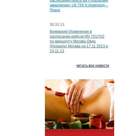
расписании рейса а/к «Уральские
авиалинии» U6 759 Н.Новгород –
Прага
30.10.13
Внимание! Изменение в
расписании рейсов NN 701/702
по маршруту Москва-Овда
(Израиль) Москва на 17.11 2013 и
24.11.13
читать все новости