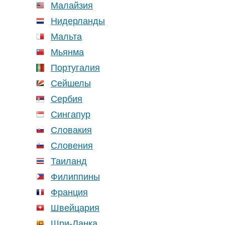
Малайзия
Нидерланды
Мальта
Мьянма
Португалия
Сейшелы
Сербия
Сингапур
Словакия
Словения
Таиланд
Филиппины
Франция
Швейцария
Шри-Ланка