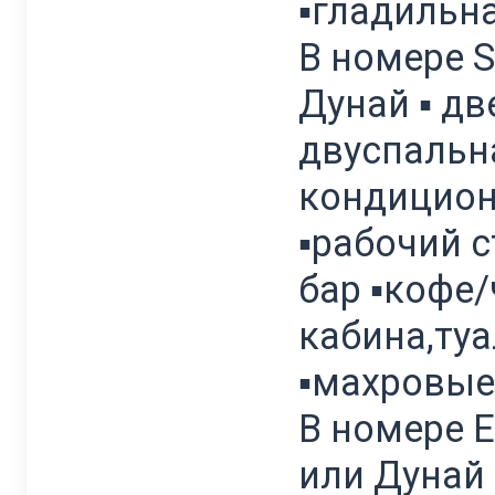
▪гладильн
В номере Su
Дунай ▪ дв
двуспальна
кондицион
▪рабочий с
бар ▪кофе/
кабина,туа
▪махровые
В номере Ex
или Дунай 