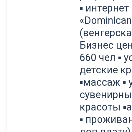
▪ интернет
«Dominican
(венгерская
Бизнес це
660 чел ▪ 
детские кр
▪массаж ▪ 
сувенирны
красоты ▪а
▪ прожива
доп.плату