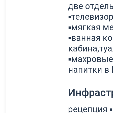
две отдель
▪телевизор
▪мягкая ме
▪ванная к
кабина,туа
▪махровые 
напитки в 
Инфраст
рецепция 