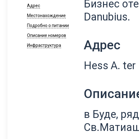
Бизнес оте
Адрес
Danubius.
Местонахождение
Подробно о питании
Описание номеров
Адрес
Инфраструктура
Hess A. ter
Описани
в Буде, ря
Св.Матиа