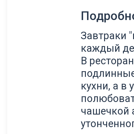
Подробн
Завтраки 
каждый ден
В рестора
подлинные
кухни, а в
полюбоват
чашечкой 
утонченног