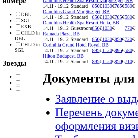
номере
Danubius Health Spa Resort Margitsziget, BB
14.11 - 19.12
Standard
850
€
1030
€
785
€
580
€
Danubius Grand Margitsziget, BB
DBL
14.11 - 19.12
Standard
850
€
1030
€
785
€
580
€
SGL
Danubius Health Spa Resort Helia, BB
EXB
14.11 - 19.12
Guestroom
850
€
1030
€
--
770
€
CHLD in
Ramada Plaza, BB
DBL
14.11 - 19.12
Standard
850
€
1030
€
850
€
720
€
CHLD in
Corinthia Grand Hotel Royal, BB
SGL
14.11 - 19.12
Standard
895
€
1120
€
895
€
580
€
Hilton Budapest, BB
14.11 - 19.12
Standard
895
€
1120
€
850
€
710
€
Звезды
Документы для 
Заявление о выд
Перечень докум
оформления виз