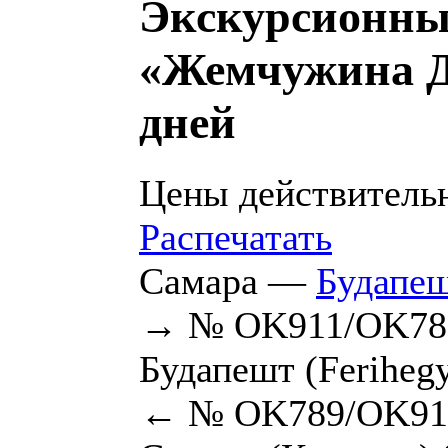
Экскурсионны
«Жемчужина Д
дней
Цены действительн
Распечатать
Самара —
Будапе
→ № OK911/OK786
Будапешт (Ferihegy
← № OK789/OK910 