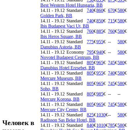
Best Western Hotel Hungaria, BB
14.11 - 19.12
Standard
740
€
860
€
670
€
580
€
Golden Park, BB
14.11 - 19.12
Standard
740
€
850
€
715
€
580
€
Ibis Budapest Vaci Ut, BB
14.11 - 19.12
Standard
760
€
885
€
760
€
580
€
Ibis Heros Square, BB
14.11 - 19.12
Standard
775
€
955
€
--
580
€
Danubius Astoria, BB
14.11 - 19.12
Economy
795
€
940
€
--
580
€
Novotel Budapest Centrum, BB
14.11 - 19.12
Standard
805
€
965
€
745
€
580
€
Danubius Hotel Erzsebet, BB
14.11 - 19.12
Standard
805
€
955
€
740
€
580
€
Mercure Museum, BB
14.11 - 19.12
Standard
805
€
965
€
745
€
580
€
Soho, BB
14.11 - 19.12
Standard
805
€
985
€
--
--
Mercure Korona, BB
14.11 - 19.12
Standard
805
€
965
€
745
€
580
€
Mercure City Center, BB
14.11 - 19.12
Standard
825
€
1030
€
--
580
€
Radisson Sas Beke Hotel, BB
Человек в
14.11 - 19.12
Standard
840
€
1010
€
785
€
580
€