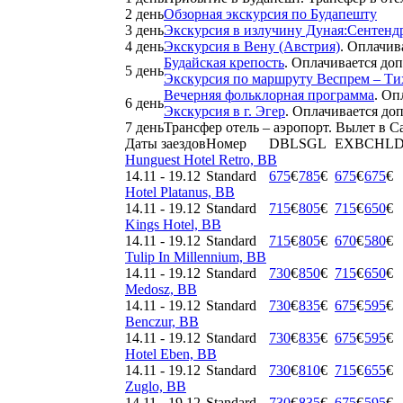
2 день
Обзорная экскурсия по Будапешту
3 день
Экскурсия в излучину Дуная:Сентенд
4 день
Экскурсия в Вену (Австрия)
. Оплачив
Будайская крепость
. Оплачивается до
5 день
Экскурсия по маршруту Веспрем – Ти
Вечерняя фольклорная программа
. Оп
6 день
Экскурсия в г. Эгер
. Оплачивается до
7 день
Трансфер отель – аэропорт. Вылет в С
Даты заездов
Номер
DBL
SGL
EXB
CHLD
Hunguest Hotel Retro, BB
14.11 - 19.12
Standard
675
€
785
€
675
€
675
€
Hotel Platanus, BB
14.11 - 19.12
Standard
715
€
805
€
715
€
650
€
Kings Hotel, BB
14.11 - 19.12
Standard
715
€
805
€
670
€
580
€
Tulip In Millennium, BB
14.11 - 19.12
Standard
730
€
850
€
715
€
650
€
Medosz, BB
14.11 - 19.12
Standard
730
€
835
€
675
€
595
€
Benczur, BB
14.11 - 19.12
Standard
730
€
835
€
675
€
595
€
Hotel Eben, BB
14.11 - 19.12
Standard
730
€
810
€
715
€
655
€
Zuglo, BB
14.11 - 19.12
Standard
730
€
835
€
675
€
595
€