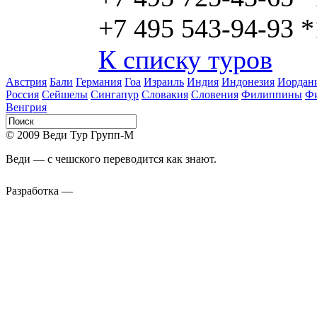
+7 495 543-94-93 
К списку туров
Австрия
Бали
Германия
Гоа
Израиль
Индия
Индонезия
Иордан
Россия
Сейшелы
Сингапур
Словакия
Словения
Филиппины
Ф
Венгрия
© 2009 Веди Тур Групп-М
Веди — с чешского переводится как знают.
Разработка —