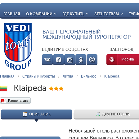
ГЛАВНАЯ
О КОМПАНИИ
ГДЕ КУПИТЬ
АГЕНТСТВАМ
ТУРИ
ВАШ ПЕРСОНАЛЬНЫЙ
МЕЖДУНАРОДНЫЙ ТУРОПЕРАТОР
ВЕДИТУР В СОЦСЕТЯХ
ВАШ ГОРОД:
Москва
Главная
/
Страны и курорты
/
Литва
/
Вильнюс
/
Klaipeda
Klaipeda
Распечатать
ОПИСАНИЕ
ДРУГИЕ ОТЕЛИ
Небольшой отель расположе
сердцем Вильнюса. В отеле: н