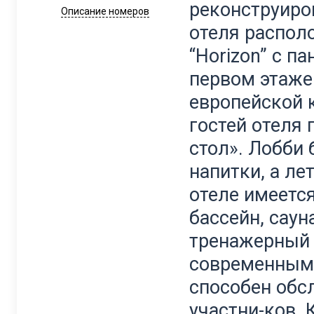
реконструиров
Описание номеров
отеля располо
“Horizon” с п
первом этаже
европейской к
гостей отеля
стол». Лобби
напитки, а ле
отеле имеется 
бассейн, саун
тренажерный 
современным 
способен обс
участни-ков.