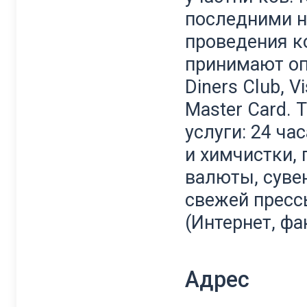
последними н
проведения к
принимают оп
Diners Club, V
Master Card. 
услуги: 24 ча
и химчистки,
валюты, суве
свежей прессы
(Интернет, фак
Адрес