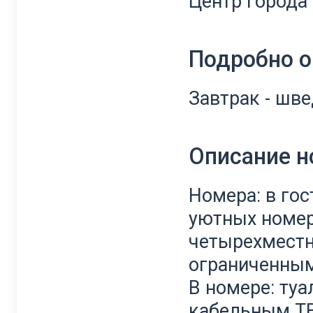
Центр города
Подробно о
Завтрак - шве
Описание 
Номера: в го
уютных номера
четырехместн
ограниченны
В номере: туа
кабельным ТВ