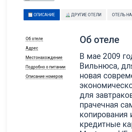
ОПИСАНИЕ
ДРУГИЕ ОТЕЛИ
ОТЕЛЬ НА
Об отеле
Об отеле
Адрес
В мае 2009 го
Местонахождение
Вильнюса, дл
Подробно о питании
новая соврем
Описание номеров
экономическог
для завтраков
прачечная са
копирования 
кредитные карт