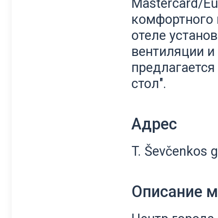
Mastercard/Eu
комфортного 
отеле устано
вентиляции и
предлагается
стол".
Адрес
T. Ševčenkos g.
Описание 