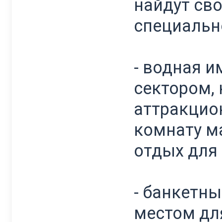
найдут св
специально
- водная 
сектором,
аттракцио
комнату м
отдых для
- банкетн
местом дл