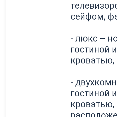
телевизор
сейфом, ф
- люкс – н
гостиной 
кроватью,
- двухкомн
гостиной 
кроватью,
расположе