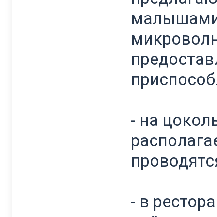
малышами.
микроволн
предостав
приспособ
- на цокол
располагае
проводятс
- в ресто