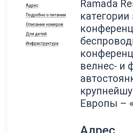
Ramada Res
Адрес
категории 
Подробно о питании
Описание номеров
конференц-
Для детей
беспровод
Инфраструктура
конференц-
велнес- и 
автостоянк
крупнейшу
Европы – «
Адрес