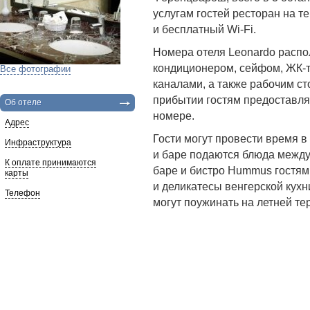
услугам гостей ресторан на т
и бесплатный Wi-Fi.
Номера отеля Leonardo распо
кондиционером, сейфом, ЖК-
Все фотографии
каналами, а также рабочим с
прибытии гостям предоставля
Об отеле
номере.
Адрес
Гости могут провести время в
Инфраструктура
и баре подаются блюда между
К оплате принимаются
баре и бистро Hummus гостям
карты
и деликатесы венгерской кухн
Телефон
могут поужинать на летней те