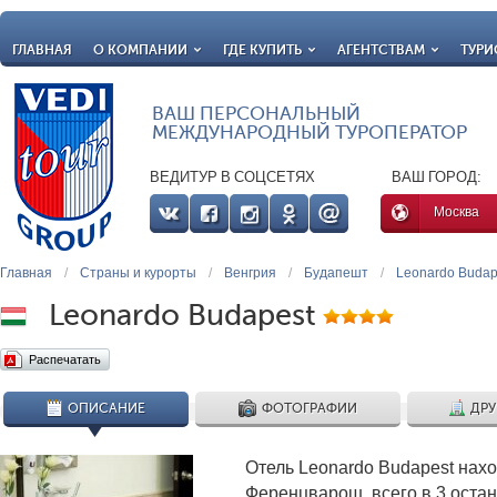
ГЛАВНАЯ
О КОМПАНИИ
ГДЕ КУПИТЬ
АГЕНТСТВАМ
ТУРИ
ВАШ ПЕРСОНАЛЬНЫЙ
МЕЖДУНАРОДНЫЙ ТУРОПЕРАТОР
ВЕДИТУР В СОЦСЕТЯХ
ВАШ ГОРОД:
Москва
Главная
/
Страны и курорты
/
Венгрия
/
Будапешт
/
Leonardo Budap
Leonardo Budapest
Распечатать
ОПИСАНИЕ
ФОТОГРАФИИ
ДРУ
Отель Leonardo Budapest нах
Ференцварош, всего в 3 остан