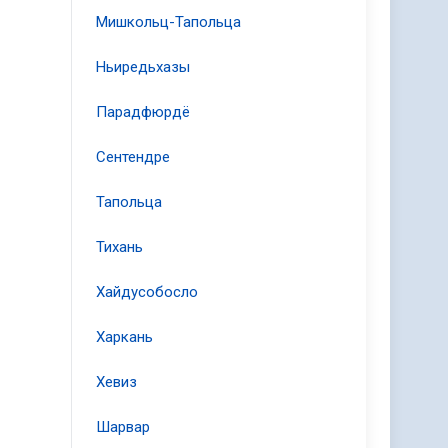
Мишкольц-Тапольца
Ньиредьхазы
Парадфюрдё
Сентендре
Тапольца
Тихань
Хайдусобосло
Харкань
Хевиз
Шарвар