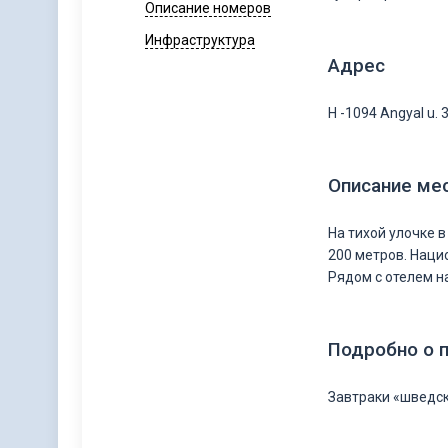
Описание номеров
Инфраструктура
Адрес
H -1094 Angyal u. 
Описание ме
На тихой улочке в
200 метров. Наци
Рядом с отелем н
Подробно о 
Завтраки «шведск