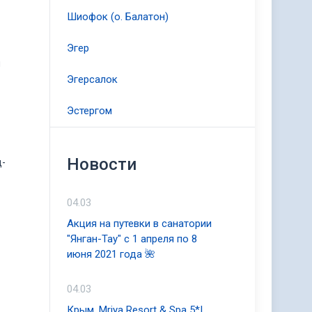
Шиофок (о. Балатон)
Эгер
я
Эгерсалок
Эстергом
Новости
ц-
04.03
Акция на путевки в санатории
"Янган-Тау" с 1 апреля по 8
июня 2021 года 🌺
04.03
Крым, Mriya Resort & Spa 5*|