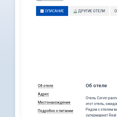
ОПИСАНИЕ
ДРУГИЕ ОТЕЛИ
О
Об отеле
Об отеле
Адрес
Отель Corvin рас
Местонахождение
этот отель, ожид
Рядом с отелем в
Подробно о питании
супермаркет Real