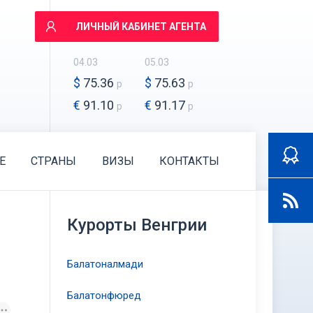
ЛИЧНЫЙ КАБИНЕТ АГЕНТА
04.03
05.03
$
75.36
$
75.63
р
р
€
91.10
€
91.17
р
р
E
СТРАНЫ
ВИЗЫ
КОНТАКТЫ
Курорты Венгрии
Балатоналмади
Балатонфюред