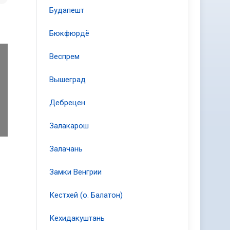
Будапешт
Бюкфюрдё
Веспрем
Вышеград
Дебрецен
Залакарош
Залачань
Замки Венгрии
Кестхей (о. Балатон)
Кехидакуштань