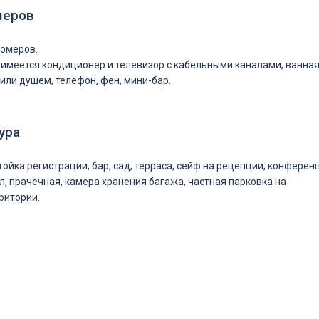
меров
номеров.
имеется кондиционер и телевизор с кабельными каналами, ванна
или душем, телефон, фен, мини-бар.
ура
ойка регистрации, бар, сад, терраса, сейф на рецепции, конферен
л, прачечная, камера хранения багажа, частная парковка на
ритории.