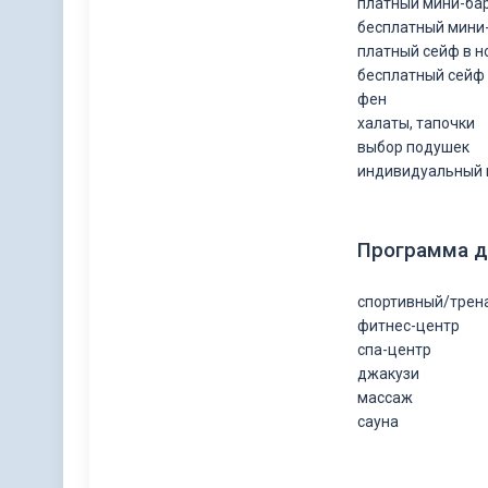
платный мини-ба
бесплатный мини
платный сейф в 
бесплатный сейф
фен
халаты, тапочки
выбор подушек
индивидуальный 
Программа д
спортивный/трен
фитнес-центр
спа-центр
джакузи
массаж
сауна