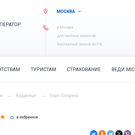
МОСКВА
ПЕРАТОР
в Москве
для частных клиентов
бесплатный звонок из РФ
НТСТВАМ
ТУРИСТАМ
СТРАХОВАНИЕ
ВЕДИ MIC
ия
Будапешт
Expo Congress
в избранное