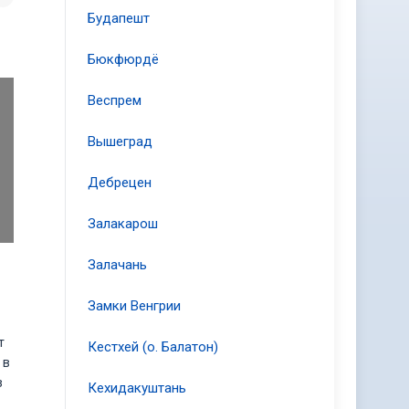
Будапешт
Бюкфюрдё
Веспрем
Вышеград
Дебрецен
Залакарош
Залачань
Замки Венгрии
т
Кестхей (о. Балатон)
 в
з
Кехидакуштань