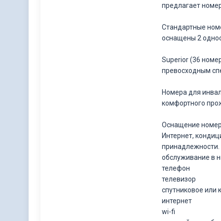
предлагает номер
Стандартные номе
оснащены 2 однос
Superior (36 ном
превосходным спе
Номера для инвал
комфортного про
Оснащение номеро
Интернет, кондиц
принадлежности.
обслуживание в 
телефон
телевизор
спутниковое или 
интернет
wi-fi