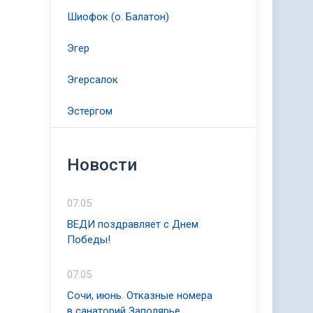
Шиофок (о. Балатон)
Эгер
Эгерсалок
Эстергом
Новости
07.05
ВЕДИ поздравляет с Днем
Победы!
07.05
Сочи, июнь. Отказные номера
в санаторий Заполярье