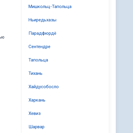
Мишкольц-Тапольца
Ньиредьхазы
Парадфюрдё
ью
Сентендре
Тапольца
Тихань
Хайдусобосло
Харкань
Хевиз
Шарвар