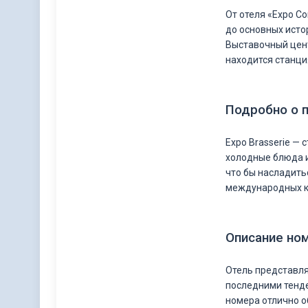
От отеля «Expo C
до основных исто
Выставочный цент
находится станци
Подробно о 
Expo Brasserie —
холодные блюда и
что бы насладить
международных ко
Описание но
Отель представля
последними тенде
номера отлично 