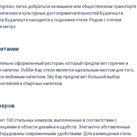
ongress» легко добраться на машине или общественном транспорте
рических и культурных достопримечательностей Будапешта.
р Будапешта находится у подножия отеля. Рядом с отелем
я метро.
питании
 стильно оформленный ресторан, который предлагает горячие и
 напитки. Лобби-бар отеля является идеальным местом для того,
ся любимым напитком. Sky бар предлагает большой выбор
ктейлей и спиртных напитков.
меров
ет 160 стильных номеров, выполненных в соответствии с
нциями в области дизайна и удобств. Элегантно обставленные
оборудованы современными удобствами. Для размещения отель