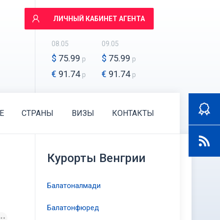
ЛИЧНЫЙ КАБИНЕТ АГЕНТА
08.05
09.05
$
75.99
$
75.99
р
р
€
91.74
€
91.74
р
р
E
СТРАНЫ
ВИЗЫ
КОНТАКТЫ
Курорты Венгрии
Балатоналмади
Балатонфюред