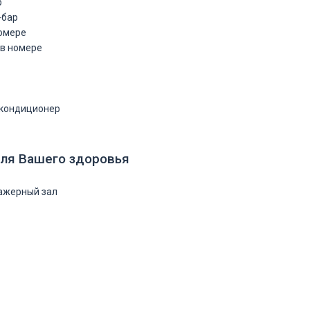
р
-бар
номере
 в номере
кондиционер
ля Вашего здоровья
ажерный зал