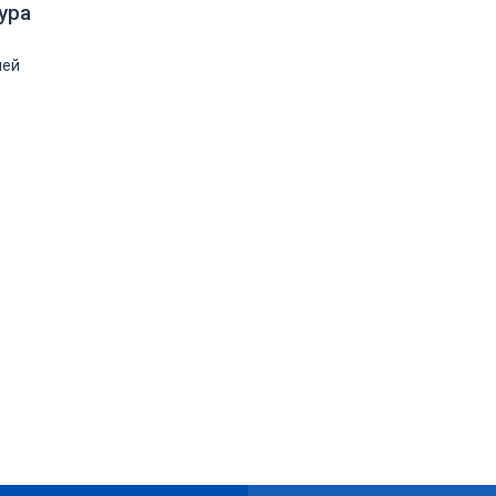
ура
лей