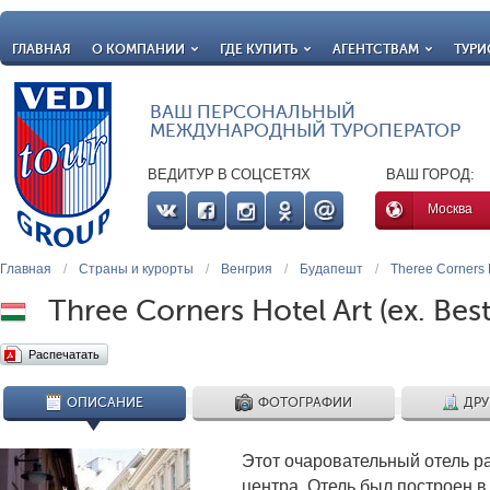
ГЛАВНАЯ
О КОМПАНИИ
ГДЕ КУПИТЬ
АГЕНТСТВАМ
ТУРИ
ВАШ ПЕРСОНАЛЬНЫЙ
МЕЖДУНАРОДНЫЙ ТУРОПЕРАТОР
ВЕДИТУР В СОЦСЕТЯХ
ВАШ ГОРОД:
Москва
Главная
/
Страны и курорты
/
Венгрия
/
Будапешт
/
Theree Corners H
Three Corners Hotel Art (ex. Bes
Распечатать
ОПИСАНИЕ
ФОТОГРАФИИ
ДРУ
Этот очаровательный отель р
центра. Отель был построен в