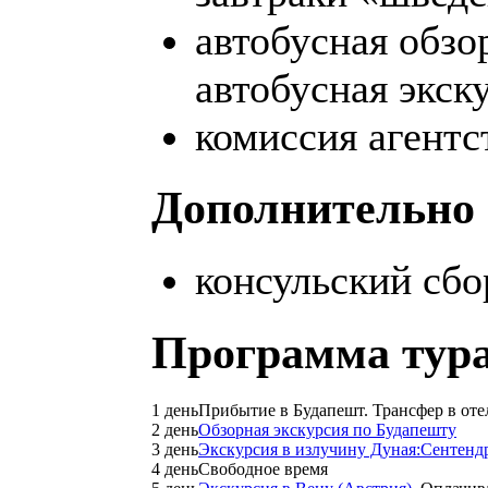
автобусная обзо
автобусная экск
комиссия агентс
Дополнительно 
консульский сбо
Программа тура
1 день
Прибытие в Будапешт. Трансфер в отел
2 день
Обзорная экскурсия по Будапешту
3 день
Экскурсия в излучину Дуная:Сентенд
4 день
Свободное время