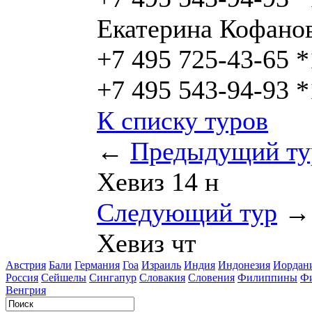
Екатерина Кофано
+7 495 725-43-65 
+7 495 543-94-93 
К списку туров
←
Предыдущий ту
Хевиз 14 н
Следующий тур
→
Хевиз чт
Австрия
Бали
Германия
Гоа
Израиль
Индия
Индонезия
Иордан
Россия
Сейшелы
Сингапур
Словакия
Словения
Филиппины
Ф
Венгрия