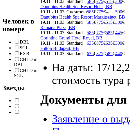
19.11 - 11.03
Standard
585
€
775
€
515
€
300
€
Danubius Health Spa Resort Helia, BB
19.11 - 11.03
Guestroom
585
€
775
€
--
500
€
Danubius Health Spa Resort Margitsziget, BB
Человек в
19.11 - 11.03
Standard
585
€
775
€
515
€
300
€
Ramada Plaza, BB
номере
19.11 - 11.03
Standard
585
€
775
€
585
€
445
€
Corinthia Grand Hotel Royal, BB
DBL
19.11 - 11.03
Standard
635
€
875
€
635
€
300
€
SGL
Hilton Budapest, BB
EXB
19.11 - 11.03
Standard
635
€
875
€
585
€
440
€
CHLD in
На даты: 17/12,2
DBL
CHLD in
SGL
стоимость тура 
Звезды
Документы для 
Заявление о выд