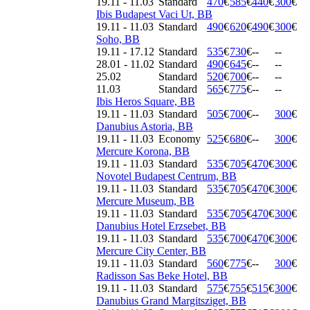
19.11 - 11.03
Standard
470
€
585
€
440
€
300
€
Ibis Budapest Vaci Ut, BB
19.11 - 11.03
Standard
490
€
620
€
490
€
300
€
Soho, BB
19.11 - 17.12
Standard
535
€
730
€
--
--
28.01 - 11.02
Standard
490
€
645
€
--
--
25.02
Standard
520
€
700
€
--
--
11.03
Standard
565
€
775
€
--
--
Ibis Heros Square, BB
19.11 - 11.03
Standard
505
€
700
€
--
300
€
Danubius Astoria, BB
19.11 - 11.03
Economy
525
€
680
€
--
300
€
Mercure Korona, BB
19.11 - 11.03
Standard
535
€
705
€
470
€
300
€
Novotel Budapest Centrum, BB
19.11 - 11.03
Standard
535
€
705
€
470
€
300
€
Mercure Museum, BB
19.11 - 11.03
Standard
535
€
705
€
470
€
300
€
Danubius Hotel Erzsebet, BB
19.11 - 11.03
Standard
535
€
700
€
470
€
300
€
Mercure City Center, BB
19.11 - 11.03
Standard
560
€
775
€
--
300
€
Radisson Sas Beke Hotel, BB
19.11 - 11.03
Standard
575
€
755
€
515
€
300
€
Danubius Grand Margitsziget, BB