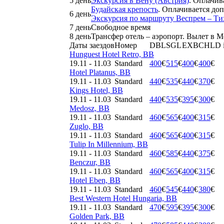
5 день
Экскурсия в Вену (Австрия)
. Оплачив
Будайская крепость
. Оплачивается до
6 день
Экскурсия по маршруту Веспрем – Ти
7 день
Свободное время
8 день
Трансфер отель – аэропорт. Вылет в М
Даты заездов
Номер
DBL
SGL
EXB
CHLD 
Hunguest Hotel Retro, BB
19.11 - 11.03
Standard
400
€
515
€
400
€
400
€
Hotel Platanus, BB
19.11 - 11.03
Standard
440
€
535
€
440
€
370
€
Kings Hotel, BB
19.11 - 11.03
Standard
440
€
535
€
395
€
300
€
Medosz, BB
19.11 - 11.03
Standard
460
€
565
€
400
€
315
€
Zuglo, BB
19.11 - 11.03
Standard
460
€
565
€
400
€
315
€
Tulip In Millennium, BB
19.11 - 11.03
Standard
460
€
585
€
440
€
375
€
Benczur, BB
19.11 - 11.03
Standard
460
€
565
€
400
€
315
€
Hotel Eben, BB
19.11 - 11.03
Standard
460
€
545
€
440
€
380
€
Best Western Hotel Hungaria, BB
19.11 - 11.03
Standard
470
€
595
€
395
€
300
€
Golden Park, BB