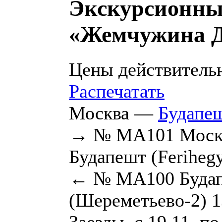
Экскурсионны
«Жемчужина Д
Цены действительн
Распечатать
Москва —
Будапе
→ № MA101 Москв
Будапешт (Ferihegy
← № MA100 Будапе
(Шереметьево-2) 1
Заезды с 19.11 по