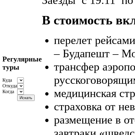
В стоимость вк
перелет рейсам
– Будапешт – М
Регулярные
трансфер аэропо
туры
русскоговорящи
Куда
Откуда
медицинская стр
Когда
страховка от не
размещение в от
завтраки «шведс