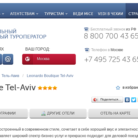
Ь
АГЕНТСТВАМ
ТУРИСТАМ
ВЕДИ MICE
VEDI В ЧЕХИИ
СТР
Бесплатный звонок
из РФ
ЛЬНЫЙ
8 800 700 43 6
ЫЙ ТУРОПЕРАТОР
ЯХ
ВАШ ГОРОД:
Телефон в
Москве
+7 495 725 43 6
Москва
Тель-Авив
/
Leonardo Boutique Tel-Aviv
e Tel-Aviv
в избра
Поделиться…
ГРАФИИ
ДРУГИЕ ОТЕЛИ
ОТЕЛЬ НА КАРТЕ
остроенный в современном стиле, сочетает в себе хороший вкус и элегантнос
вляет широкий спектр бизнес-услуг и прекрасно подходит для деловой поезд