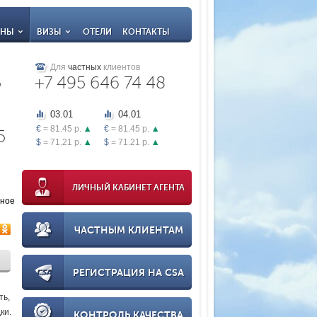
АНЫ
ВИЗЫ
ОТЕЛИ
КОНТАКТЫ
Для
частных
клиентов
5
+7 495 646 74 48
03.01
04.01
€
= 81.45 р.
€
= 81.45 р.
5
$
= 71.21 р.
$
= 71.21 р.
ЛИЧНЫЙ КАБИНЕТ АГЕНТА
нное
ЧАСТНЫМ КЛИЕНТАМ
РЕГИСТРАЦИЯ НА CSA
ть,
ки.
КОНТРОЛЬ КАЧЕСТВА