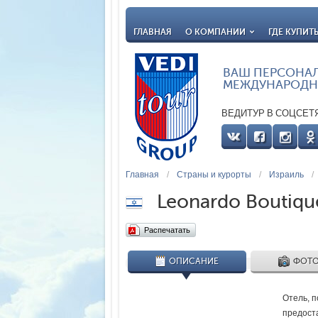
ГЛАВНАЯ
О КОМПАНИИ
ГДЕ КУПИТ
ВАШ ПЕРСОНА
МЕЖДУНАРОДН
ВЕДИТУР В СОЦСЕТ
Главная
/
Страны и курорты
/
Израиль
/
Leonardo Boutiqu
Распечатать
ОПИСАНИЕ
ФОТО
Отель, п
предоста