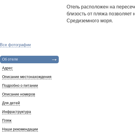
Отель расположен на пересеч
близость от пляжа позволяет 
Средиземного моря.
Все фотографии
Об отеле
Адрес
Описание местонахождения
Подробно о питании
Описание номеров
Для детей
Инфраструктура
Пляж
Наши рекомендации