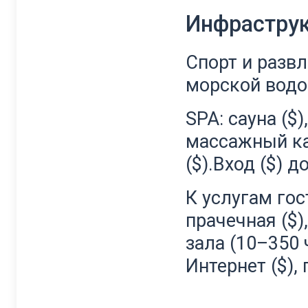
Инфрастру
Спорт и разв
морской водой
SPA: сауна ($)
массажный ка
($).Вход ($) д
К услугам гос
прачечная ($)
зала (10–350 ч
Интернет ($),