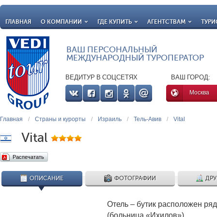
ГЛАВНАЯ
О КОМПАНИИ
ГДЕ КУПИТЬ
АГЕНТСТВАМ
ТУРИ
ВАШ ПЕРСОНАЛЬНЫЙ
МЕЖДУНАРОДНЫЙ ТУРОПЕРАТОР
ВЕДИТУР В СОЦСЕТЯХ
ВАШ ГОРОД:
Москва
Главная
/
Страны и курорты
/
Израиль
/
Тель-Авив
/
Vital
Vital
Распечатать
ОПИСАНИЕ
ФОТОГРАФИИ
ДРУ
Отель – бутик расположен ря
(больница «Ихилов»).