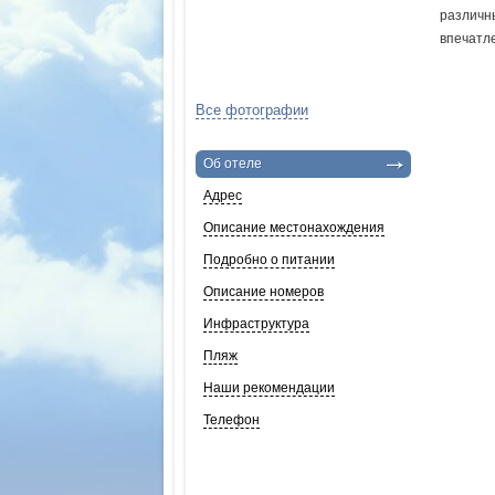
различн
впечатл
Все фотографии
Об отеле
Адрес
Описание местонахождения
Подробно о питании
Описание номеров
Инфраструктура
Пляж
Наши рекомендации
Телефон