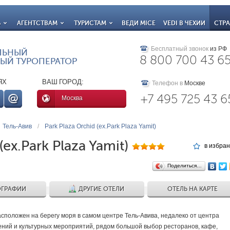
Ь
АГЕНТСТВАМ
ТУРИСТАМ
ВЕДИ MICE
VEDI В ЧЕХИИ
СТР
Бесплатный звонок
из РФ
ЛЬНЫЙ
8 800 700 43 6
ЫЙ ТУРОПЕРАТОР
ЯХ
ВАШ ГОРОД:
Телефон в
Москве
+7 495 725 43 6
Москва
Тель-Авив
/
Park Plaza Orchid (ex.Park Plaza Yamit)
(ex.Park Plaza Yamit)
в избра
Поделиться…
ГРАФИИ
ДРУГИЕ ОТЕЛИ
ОТЕЛЬ НА КАРТЕ
сположен на берегу моря в самом центре Тель-Авива, недалеко от центра
ений и культурных мероприятий, рядом большой выбор ресторанов, кафе,