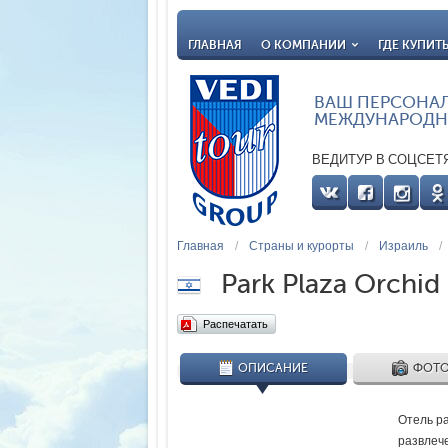
ГЛАВНАЯ
О КОМПАНИИ
ГДЕ КУПИТ
ВАШ ПЕРСОНА
МЕЖДУНАРОДН
ВЕДИТУР В СОЦСЕТ
Главная
/
Страны и курорты
/
Израиль
/
Park Plaza Orchid 
Распечатать
ОПИСАНИЕ
ФОТО
Отель ра
развлеч