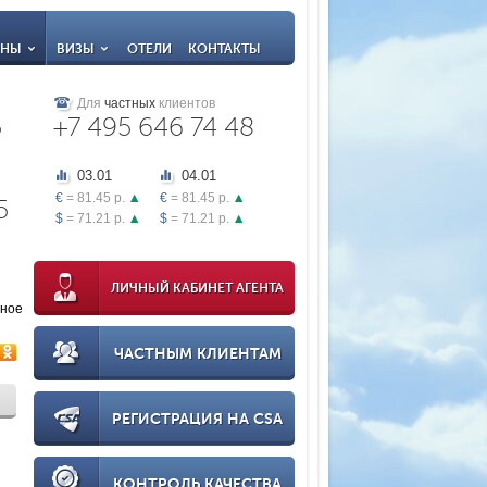
АНЫ
ВИЗЫ
ОТЕЛИ
КОНТАКТЫ
Для
частных
клиентов
5
+7 495 646 74 48
03.01
04.01
€
= 81.45 р.
€
= 81.45 р.
5
$
= 71.21 р.
$
= 71.21 р.
ЛИЧНЫЙ КАБИНЕТ АГЕНТА
нное
ЧАСТНЫМ КЛИЕНТАМ
РЕГИСТРАЦИЯ НА CSA
КОНТРОЛЬ КАЧЕСТВА