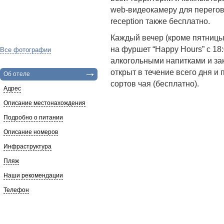
web-видеокамеру для перегов
reception также бесплатно.
Каждый вечер (кроме пятницы
на фуршет “Happy Hours” с 18:
Все фотографии
алкогольными напитками и зак
открыт в течение всего дня и
Об отеле
сортов чая (бесплатно).
Адрес
Описание местонахождения
Подробно о питании
Описание номеров
Инфраструктура
Пляж
Наши рекомендации
Телефон