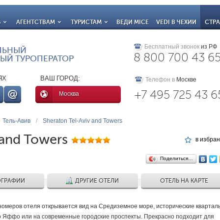
Ь
АГЕНТСТВАМ
ТУРИСТАМ
ВЕДИ MICE
VEDI В ЧЕХИИ
СТР
Бесплатный звонок
из РФ
ЛЬНЫЙ
8 800 700 43 6
ЫЙ ТУРОПЕРАТОР
ЯХ
ВАШ ГОРОД:
Телефон в
Москве
+7 495 725 43 6
Москва
Тель-Авив
/
Sheraton Tel-Aviv and Towers
 and Towers
в избра
Поделиться…
ГРАФИИ
ДРУГИЕ ОТЕЛИ
ОТЕЛЬ НА КАРТЕ
 номеров отеля открывается вид на Средиземное море, исторические квартал
о Яффо или на современные городские проспекты. Прекрасно подходит для