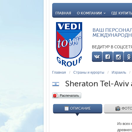
ГЛАВНАЯ
О КОМПАНИИ
ГДЕ КУПИТ
ВАШ ПЕРСОНА
МЕЖДУНАРОДН
ВЕДИТУР В СОЦСЕТ
Главная
/
Страны и курорты
/
Израиль
/
Sheraton Tel-Aviv
Распечатать
ОПИСАНИЕ
ФОТО
Из всех
древнег