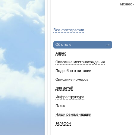
бизнес -
Все фотографии
Об отеле
Адрес
Описание местонахождения
Подробно о питании
Описание номеров
Для детей
Инфраструктура
Пляж
Наши рекомендации
Телефон