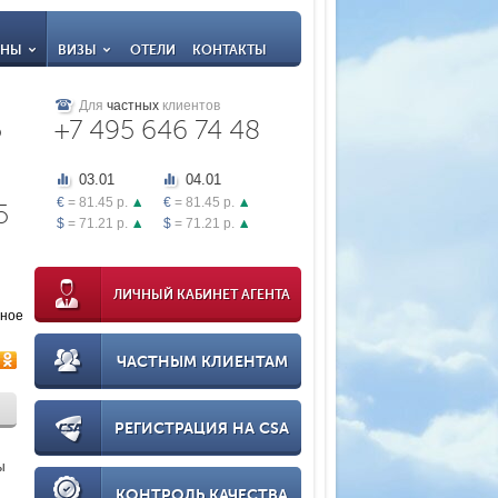
АНЫ
ВИЗЫ
ОТЕЛИ
КОНТАКТЫ
Для
частных
клиентов
5
+7 495 646 74 48
03.01
04.01
€
= 81.45 р.
€
= 81.45 р.
5
$
= 71.21 р.
$
= 71.21 р.
ЛИЧНЫЙ КАБИНЕТ АГЕНТА
нное
ЧАСТНЫМ КЛИЕНТАМ
РЕГИСТРАЦИЯ НА CSA
ы
КОНТРОЛЬ КАЧЕСТВА