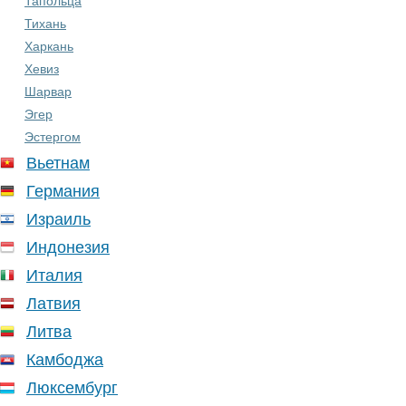
Тапольца
Тихань
Харкань
Хевиз
Шарвар
Эгер
Эстергом
Вьетнам
Германия
Израиль
Индонезия
Италия
Латвия
Литва
Камбоджа
Люксембург