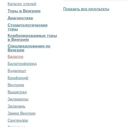
Каталог отелей
Показать все результаты
Туры в Венгрию
Диагностика
Стоматологические
туры
Комбинированные туры
в Венгрию
Спецпредложения по
Венгрии
Балатон
Балатонфюред
Будапешт
Бюкфюрдё
Веспрем
Вышеград
Залакарош
Залачань
Замки Венгрии
Сентендре