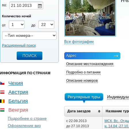
H-8
по:
Количество ночей
от
до
Все фотографии
Расширенный поиск
Адрес
Описание местонахождения
Подробно о питании
ИНФОРМАЦИЯ ПО СТРАНАМ
Описание номеров
Чехия
Австрия
Регулярные туры
Индивидуа
Бельгия
Венгрия
Дата заездов
Название тур
Подробнее о стране
с 22.09.2013
МСК, Вс., Отды
Оформление виз
до 27.10.2013
н.,14.04 -27.10