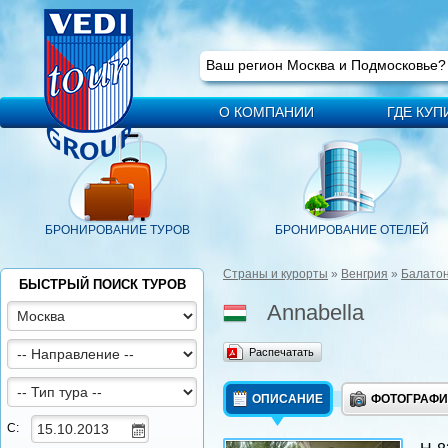
Ваш регион
Москва
Ваш регион Москва и Подмосковье
О КОМПАНИИ
ГДЕ КУП
БРОНИРОВАНИЕ ТУРОВ
БРОНИРОВАНИЕ ОТЕЛЕЙ
Страны и курорты
»
Венгрия
»
Балато
БЫСТРЫЙ ПОИСК ТУРОВ
Annabella
Распечатать
ОПИСАНИЕ
ФОТОГРАФ
С: