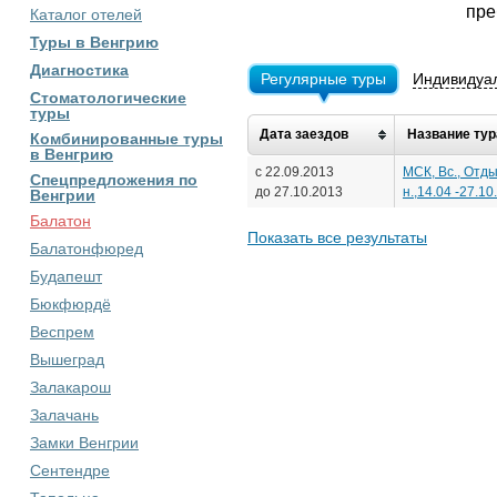
пре
Каталог отелей
Туры в Венгрию
Диагностика
Регулярные туры
Индивидуа
Стоматологические
туры
Дата заездов
Название тур
Комбинированные туры
в Венгрию
с 22.09.2013
МСК, Вс., Отды
Спецпредложения по
до 27.10.2013
н.,14.04 -27.10
Венгрии
Балатон
Показать все результаты
Балатонфюред
Будапешт
Бюкфюрдё
Веспрем
Вышеград
Залакарош
Залачань
Замки Венгрии
Сентендре