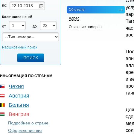
Оте
по:
усл
Об отеле
пар
Количество ночей
Адрес
Таг
от
до
Описание номеров
час
вос
Расширенный поиск
Пос
впи
алл
вре
ИНФОРМАЦИЯ ПО СТРАНАМ
и в
Чехия
про
таи
Австрия
Бельгия
Для
Венгрия
сде
Подробнее о стране
мед
сол
Оформление виз