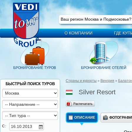
Ваш регион
Москва
Ваш регион Москва и Подмосковье
О КОМПАНИИ
ГДЕ КУП
БРОНИРОВАНИЕ ТУРОВ
БРОНИРОВАНИЕ ОТЕЛЕЙ
Страны и курорты
»
Венгрия
»
Балато
БЫСТРЫЙ ПОИСК ТУРОВ
Silver Resort
Распечатать
ОПИСАНИЕ
ФОТОГРАФ
С: