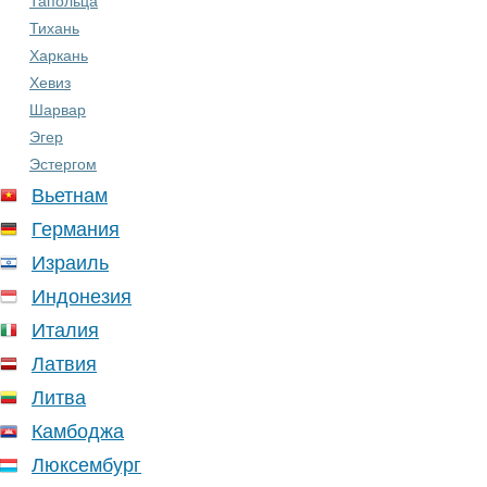
Тапольца
Тихань
Харкань
Хевиз
Шарвар
Эгер
Эстергом
Вьетнам
Германия
Израиль
Индонезия
Италия
Латвия
Литва
Камбоджа
Люксембург