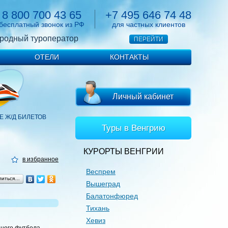
8 800 700 43 65
+7 495 646 74 48
бесплатный звонок из РФ
для частных клиентов
родный туроператор
ПЕРЕЙТИ
ОТЕЛИ
КОНТАКТЫ
Личный кабинет
 Ж/Д БИЛЕТОВ
Туры в Венгрию
КУРОРТЫ ВЕНГРИИ
в избранное
Веспрем
литься…
Вышеград
Балатонфюред
Тихань
Хевиз