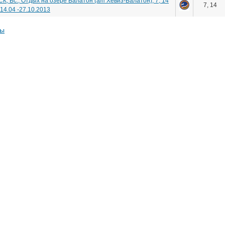
К, Вс., Отдых на озере Балатон (а/п Хевиз-Балатон), 7, 14
7, 14
,14.04 -27.10.2013
ты