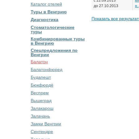
с 22.09.2013
МС
Каталог отелей
до 27.10.2013
н.
Туры в Венгрию
Показать все результа
Диагностика
Стоматологические
туры
Комбинированные туры
в Венгрию
Спецпредложения по
Венгрии
Балатон
Балатонфюред
Будапешт
Бюкфюрдё
Веспрем
Вышеград
Залакарош
Залачань
Замки Венгрии
Сентендре