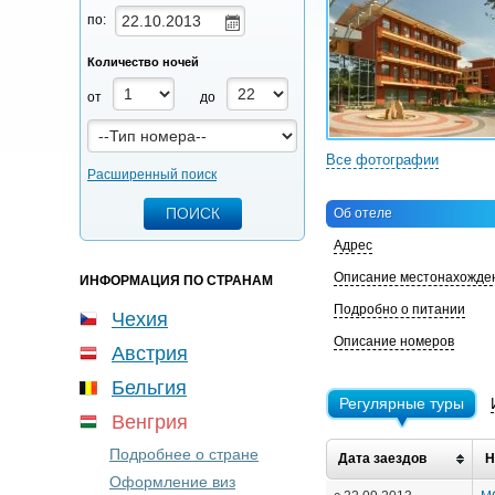
по:
Количество ночей
от
до
Все фотографии
Расширенный поиск
Об отеле
Адрес
Описание местонахожде
ИНФОРМАЦИЯ ПО СТРАНАМ
Подробно о питании
Чехия
Описание номеров
Австрия
Бельгия
Регулярные туры
Венгрия
Подробнее о стране
Дата заездов
Н
Оформление виз