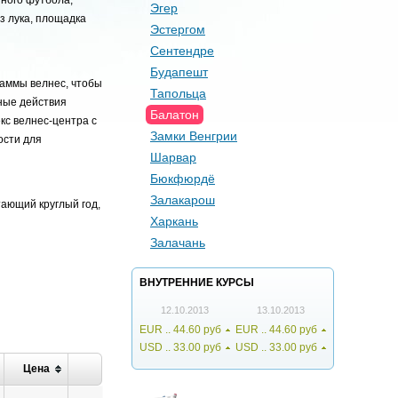
йного футбола,
Эгер
з лука, площадка
Эстергом
Сентендре
Будапешт
раммы велнес, чтобы
Тапольца
ьные действия
Балатон
кс велнес-центра с
Замки Венгрии
ости для
Шарвар
Бюкфюрдё
Залакарош
ающий круглый год,
Харкань
Залачань
ВНУТРЕННИЕ КУРCЫ
12.10.2013
13.10.2013
EUR .. 44.60 руб
EUR .. 44.60 руб
USD .. 33.00 руб
USD .. 33.00 руб
Цена