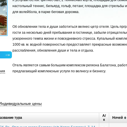
К услугам гостей: фитнес-зал, 2 теннисных корта, площадка для семе
настольный теннис, бильярд, гольф, петанг, площадка для стрельбы и
для волейбола, в парке беговая дорожка.
Об обновлении тела и души заботиться велнес-цетр отеля. Цель прг
гости за несколько дней пребывания в гостинице, забыли отрицател
ускоренного темпа жизни и повседневного стресса. Купальный компле
1000 кв. м. водной поверхностью предоставляет прекрасные возможн
расслабления, обновления души и тела и отдыха.
Отель является самым большим комплексом региона Балатона, работ
ния
предлагающий комплексные услуги по велнесу и бизнесу.
Индивидуальные цены
А/
азвание тура
Ночей
к