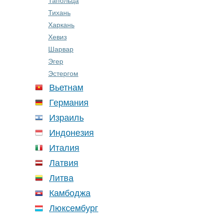
Тапольца
Тихань
Харкань
Хевиз
Шарвар
Эгер
Эстергом
Вьетнам
Германия
Израиль
Индонезия
Италия
Латвия
Литва
Камбоджа
Люксембург