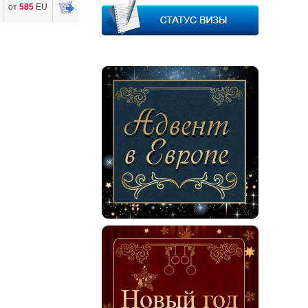
от
585
EU