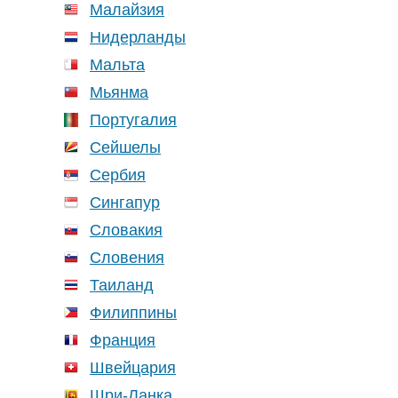
Малайзия
Нидерланды
Мальта
Мьянма
Португалия
Сейшелы
Сербия
Сингапур
Словакия
Словения
Таиланд
Филиппины
Франция
Швейцария
Шри-Ланка