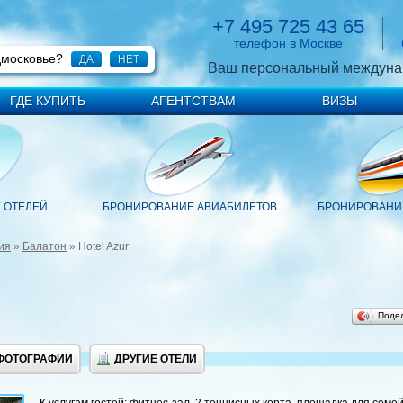
+7 495 725 43 65
телефон в Москве
дмосковье?
ДА
НЕТ
Ваш персональный междуна
ГДЕ КУПИТЬ
АГЕНТСТВАМ
ВИЗЫ
 ОТЕЛЕЙ
БРОНИРОВАНИЕ АВИАБИЛЕТОВ
БРОНИРОВАНИЕ
ия
»
Балатон
» Hotel Azur
Поде
ФОТОГРАФИИ
ДРУГИЕ ОТЕЛИ