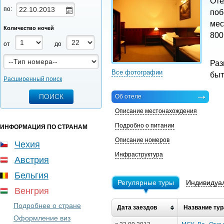
Оте
по:
поб
мес
Количество ночей
800
от
до
Раз
Все фотографии
быт
Расширенный поиск
Об отеле
Описание местонахождения
Подробно о питании
ИНФОРМАЦИЯ ПО СТРАНАМ
Описание номеров
Чехия
Инфраструктура
Австрия
Бельгия
Регулярные туры
Индивидуа
Венгрия
Подробнее о стране
Дата заездов
Название тур
Оформление виз