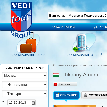
Ваш регион
Москва
Ваш регион Москва и Подмосковье
О КОМПАНИИ
ГДЕ КУП
БРОНИРОВАНИЕ ТУРОВ
БРОНИРОВАНИЕ ОТЕЛЕЙ
Страны и курорты
»
Венгрия
»
Балато
БЫСТРЫЙ ПОИСК ТУРОВ
Tikhany Atrium
Распечатать
ОПИСАНИЕ
ФОТОГРАФ
С: