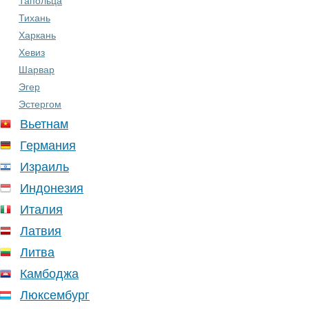
Тапольца
Тихань
Харкань
Хевиз
Шарвар
Эгер
Эстергом
Вьетнам
Германия
Израиль
Индонезия
Италия
Латвия
Литва
Камбоджа
Люксембург