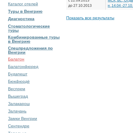
с 22.09.2013
МСК, Вс., Отды
Каталог отелей
до 27.10.2013
н.,14.04 -27.10
Туры в Венгрию
Показать все результаты
Диагностика
Стоматологические
туры
Комбинированные туры
в Венгрию
Спецпредложения по
Венгрии
Балатон
Балатонфюред
Будапешт
Бюкфюрдё
Веспрем
Вышеград
Залакарош
Залачань
Замки Венгрии
Сентендре