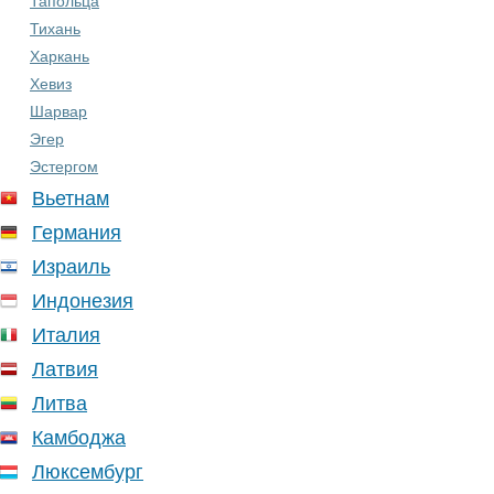
Тапольца
Тихань
Харкань
Хевиз
Шарвар
Эгер
Эстергом
Вьетнам
Германия
Израиль
Индонезия
Италия
Латвия
Литва
Камбоджа
Люксембург