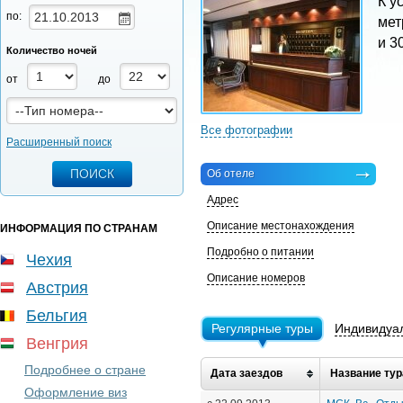
К у
по:
мет
и 3
Количество ночей
от
до
Все фотографии
Расширенный поиск
Об отеле
Адрес
Описание местонахождения
ИНФОРМАЦИЯ ПО СТРАНАМ
Подробно о питании
Чехия
Описание номеров
Австрия
Бельгия
Регулярные туры
Индивидуа
Венгрия
Подробнее о стране
Дата заездов
Название тур
Оформление виз