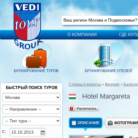
Ваш регион
Москва
Ваш регион Москва и Подмосковье
О КОМПАНИИ
ГДЕ КУП
БРОНИРОВАНИЕ ТУРОВ
БРОНИРОВАНИЕ ОТЕЛЕЙ
Страны и курорты
»
Венгрия
»
Балато
БЫСТРЫЙ ПОИСК ТУРОВ
Hotel Margareta
Распечатать
ОПИСАНИЕ
ФОТОГРАФ
С: