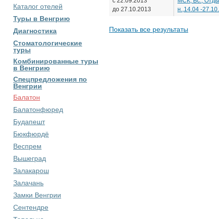
с 22.09.2013
МСК, Вс., Отды
Каталог отелей
до 27.10.2013
н.,14.04 -27.10
Туры в Венгрию
Показать все результаты
Диагностика
Стоматологические
туры
Комбинированные туры
в Венгрию
Спецпредложения по
Венгрии
Балатон
Балатонфюред
Будапешт
Бюкфюрдё
Веспрем
Вышеград
Залакарош
Залачань
Замки Венгрии
Сентендре