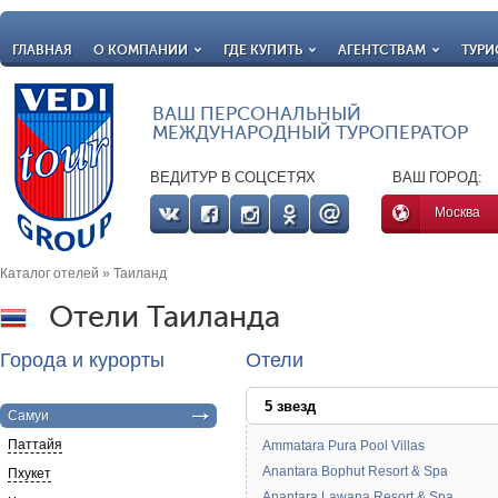
ГЛАВНАЯ
О КОМПАНИИ
ГДЕ КУПИТЬ
АГЕНТСТВАМ
ТУРИ
ВАШ ПЕРСОНАЛЬНЫЙ
МЕЖДУНАРОДНЫЙ ТУРОПЕРАТОР
ВЕДИТУР В СОЦСЕТЯХ
ВАШ ГОРОД:
Москва
Каталог отелей
» Таиланд
Отели Таиланда
Города и курорты
Отели
5 звезд
Самуи
Паттайя
Ammatara Pura Pool Villas
Anantara Bophut Resort & Spa
Пхукет
Anantara Lawana Resort & Spa