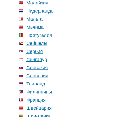
Малайзия
Нидерланды
Мальта
Мьянма
Португалия
Сейшелы
Сербия
Сингапур
Словакия
Словения
Таиланд
Филиппины
Франция
Швейцария
Шри-Ланка