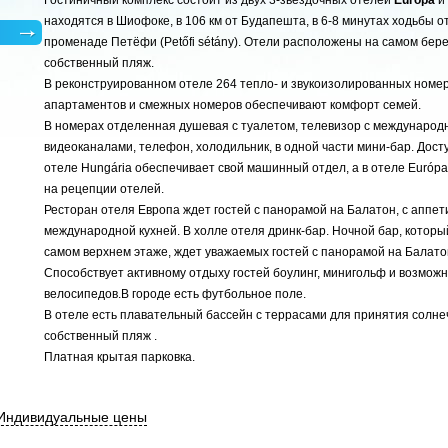
Гостиничный комплекс состоит из двух 3-звездочных отелей
Európa
и
находятся в Шиофоке, в 106 км от Будапешта, в 6-8 минутах ходьбы от
променаде Петёфи (Petőfi sétány). Отели расположены на самом бере
собственный пляж.
В реконструированном отеле 264 тепло- и звукоизолированных номер
апартаментов и смежных номеров обеспечивают комфорт семей.
В номерах отделенная душевая с туалетом, телевизор с междунаро
видеоканалами, телефон, холодильник, в одной части мини-бар. Досту
отеле Hungária обеспечивает свой машинный отдел, а в отеле Európa-
на рецепции отелей.
Ресторан отеля Европа ждет гостей с панорамой на Балатон, с аппет
международной кухней. В холле отеля дринк-бар. Ночной бар, которы
самом верхнем этаже, ждет уважаемых гостей с панорамой на Балато
Способствует активному отдыху гостей боулинг, минигольф и возмож
велосипедов.В городе есть футбольное поле.
В отеле есть плавательный бассейн с террасами для принятия солне
собственный пляж .
Платная крытая парковка.
Индивидуальные цены