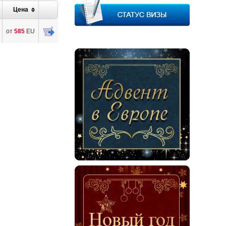
Цена
от
585
EU