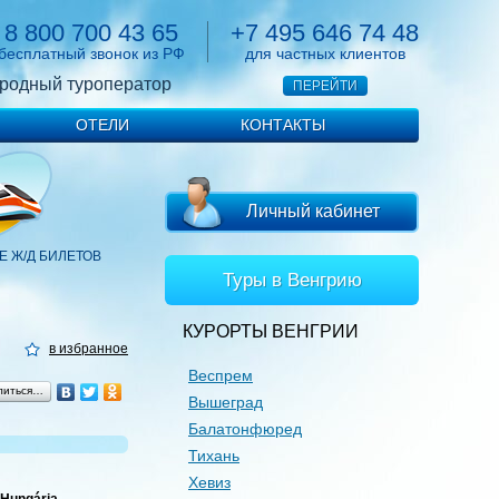
8 800 700 43 65
+7 495 646 74 48
бесплатный звонок из РФ
для частных клиентов
родный туроператор
ПЕРЕЙТИ
ОТЕЛИ
КОНТАКТЫ
Личный кабинет
 Ж/Д БИЛЕТОВ
Туры в Венгрию
КУРОРТЫ ВЕНГРИИ
в избранное
Веспрем
литься…
Вышеград
Балатонфюред
Тихань
Хевиз