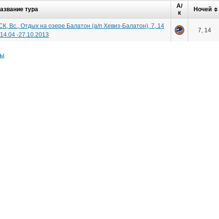
А/
азвание тура
Ночей
к
К, Вс., Отдых на озере Балатон (а/п Хевиз-Балатон), 7, 14
7, 14
,14.04 -27.10.2013
ты