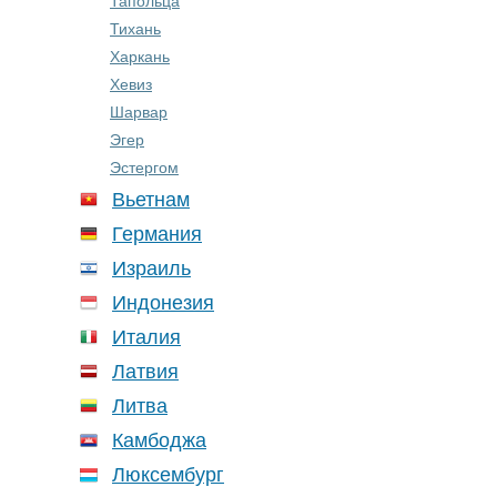
Тапольца
Тихань
Харкань
Хевиз
Шарвар
Эгер
Эстергом
Вьетнам
Германия
Израиль
Индонезия
Италия
Латвия
Литва
Камбоджа
Люксембург