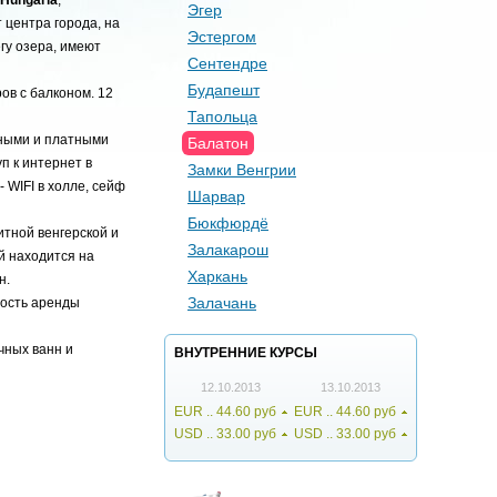
Hungária
,
Эгер
 центра города, на
Эстергом
гу озера, имеют
Сентендре
Будапешт
ов с балконом. 12
Тапольца
дными и платными
Балатон
п к интернет в
Замки Венгрии
 WIFI в холле, сейф
Шарвар
Бюкфюрдё
итной венгерской и
Залакарош
й находится на
Харкань
н.
Залачань
ность аренды
чных ванн и
ВНУТРЕННИЕ КУРCЫ
12.10.2013
13.10.2013
EUR .. 44.60 руб
EUR .. 44.60 руб
USD .. 33.00 руб
USD .. 33.00 руб