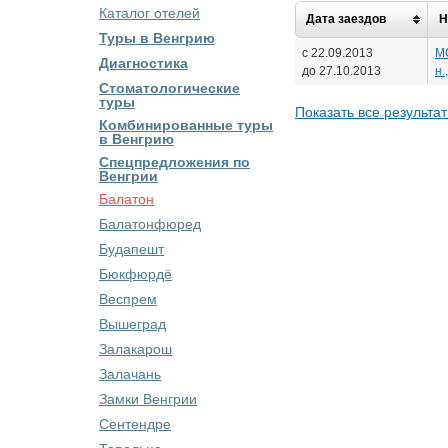
Каталог отелей
Дата заездов
Н
Туры в Венгрию
с 22.09.2013
МС
Диагностика
до 27.10.2013
н.
Стоматологические
туры
Показать все результа
Комбинированные туры
в Венгрию
Спецпредложения по
Венгрии
Балатон
Балатонфюред
Будапешт
Бюкфюрдё
Веспрем
Вышеград
Залакарош
Залачань
Замки Венгрии
Сентендре