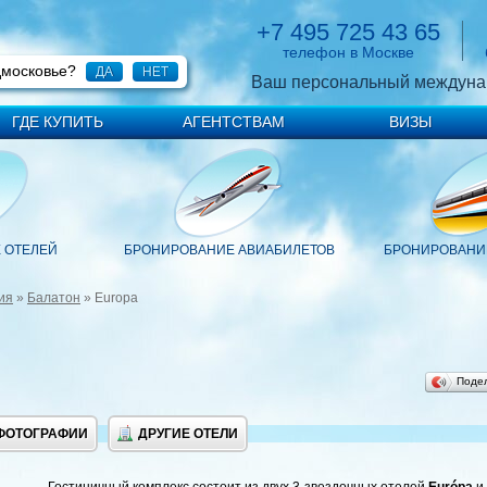
+7 495 725 43 65
телефон в Москве
дмосковье?
ДА
НЕТ
Ваш персональный междуна
ГДЕ КУПИТЬ
АГЕНТСТВАМ
ВИЗЫ
 ОТЕЛЕЙ
БРОНИРОВАНИЕ АВИАБИЛЕТОВ
БРОНИРОВАНИЕ
ия
»
Балатон
» Europa
Поде
ФОТОГРАФИИ
ДРУГИЕ ОТЕЛИ