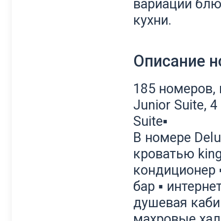
вариации блю
кухни.
Описание 
185 номеров, 
Junior Suite, 4
Suite▪
В номере Delu
кроватью king
кондиционер ▪
бар ▪ интерне
душевая кабин
махровые ха