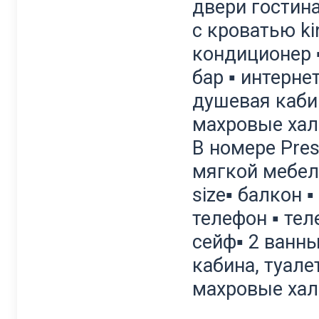
двери гостин
с кроватью kin
кондиционер ▪
бар ▪ интерне
душевая кабин
махровые ха
В номере Presi
мягкой мебел
size▪ балкон 
телефон ▪ тел
сейф▪ 2 ванн
кабина, туале
махровые ха