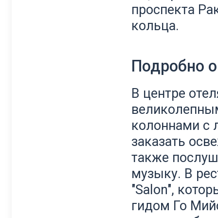
проспекта Ра
кольца.
Подробно о
В центре отел
великолепны
колоннами с 
заказать осв
также послуш
музыку. В ре
"Salon", кот
гидом Го Мий