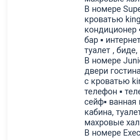
В номере Supe
кроватью king
кондиционер ▪
бар ▪ интерне
туалет , биде
В номере Juni
двери гостин
с кроватью ki
телефон ▪ тел
сейф▪ ванная 
кабина, туалет
махровые ха
В номере Exec