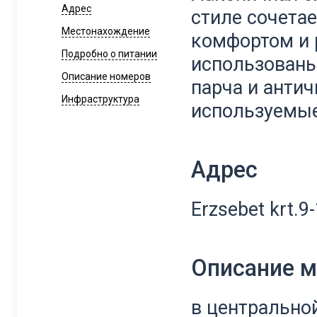
Адрес
стиле сочета
Местонахождение
комфортом и 
Подробно о питании
использованы
Описание номеров
парча и антич
Инфраструктура
используемые
Адрес
Erzsebet krt.9
Описание 
в центрально