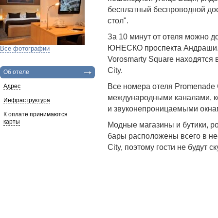
бесплатный беспроводной дос
стол".
За 10 минут от отеля можно д
ЮНЕСКО проспекта Андраши. С
Все фотографии
Vorosmarty Square находятся 
City.
Об отеле
Все номера отеля Promenade 
Адрес
международными каналами, к
Инфраструктура
и звуконепроницаемыми окна
К оплате принимаются
карты
Модные магазины и бутики, р
бары расположены всего в не
City, поэтому гости не будут с