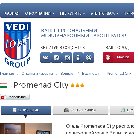
ГЛАВНАЯ
О КОМПАНИИ
ГДЕ КУПИТЬ
АГЕНТСТВАМ
ТУРИ
ВАШ ПЕРСОНАЛЬНЫЙ
МЕЖДУНАРОДНЫЙ ТУРОПЕРАТОР
ВЕДИТУР В СОЦСЕТЯХ
ВАШ ГОРОД:
Москва
Главная
/
Страны и курорты
/
Венгрия
/
Будапешт
/
Promenad City
Promenad City
Распечатать
ОПИСАНИЕ
ФОТОГРАФИИ
ДРУ
Отель Promenade City распол
пешеходной улице Ваци, рядо