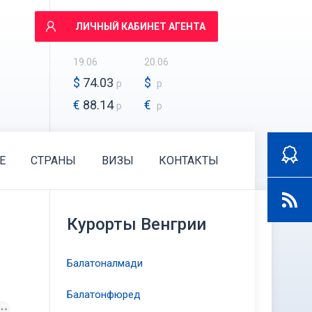
ЛИЧНЫЙ КАБИНЕТ АГЕНТА
19.06
20.06
$
74.03
$
р
р
€
88.14
€
р
р
E
СТРАНЫ
ВИЗЫ
КОНТАКТЫ
Курорты Венгрии
Балатоналмади
Балатонфюред