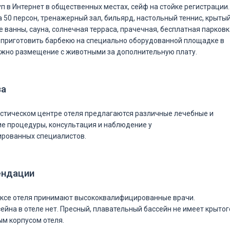
п в Интернет в общественных местах, сейф на стойке регистрации.
 50 персон, тренажерный зал, бильярд, настольный теннис, крыты
 ванны, сауна, солнечная терраса, прачечная, бесплатная парковк
т приготовить барбекю на специально оборудованной площадке в
ожно размещение с животными за дополнительную плату.
за
стическом центре отеля предлагаются различные лечебные и
е процедуры, консультация и наблюдение у
рованных специалистов.
ендации
ексе отеля принимают высококвалифицированные врачи.
ейна в отеле нет. Пресный, плавательный бассейн не имеет крытог
ым корпусом отеля.