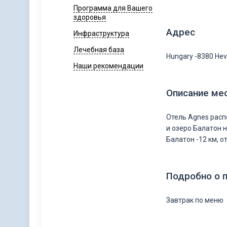
Программа для Вашего
здоровья
Адрес
Инфраструктура
Лечебная база
Нungary -8380 Hevf
Наши рекомендации
Описание ме
Отель Аgnes расп
и озеро Балатон 
Балатон -12 км, о
Подробно о 
Завтрак по меню