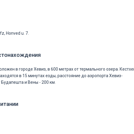
z, Honved u. 7.
стонахождения
оложен в городе Хевиз, в 600 метрах от термального озера. Кестхе
находятся в 15 минутах езды, расстояние до аэропорта Хевиз-
т Будапешта и Вены - 200 км.
питании