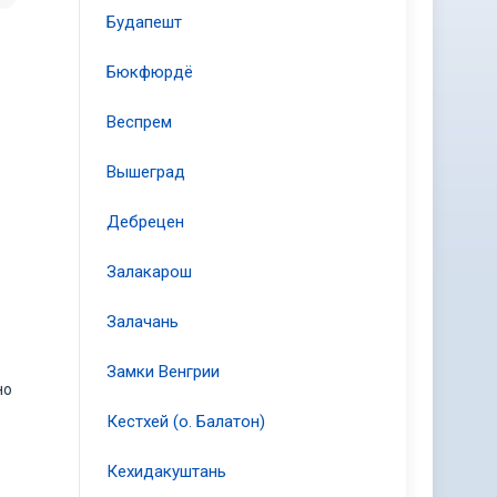
Будапешт
Бюкфюрдё
Веспрем
Вышеград
Дебрецен
Залакарош
Залачань
Замки Венгрии
но
Кестхей (о. Балатон)
Кехидакуштань