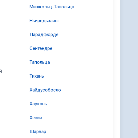
Мишкольц-Тапольца
Ньиредьхазы
Парадфюрдё
Сентендре
Тапольца
й
Тихань
Хайдусобосло
Харкань
Хевиз
Шарвар