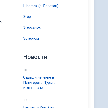
Шиофок (о. Балатон)
Эгер
х.
Эгерсалок
Эстергом
Новости
18.06
Отдых и лечение в
Пятигорске. Туры с
КЭШБЕКОМ
17.06
Греция (о.Крит) из