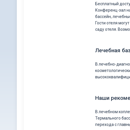
Бесплатный досту
Конференц-зал на
бассейн, лечебные
Гости отеля могу
саду отеля. Возм
Лечебная ба
В лечебно-диагно
косметологически
высококвалифици
Наши реком
В лечебном копл
Термального басс
перехода с главн