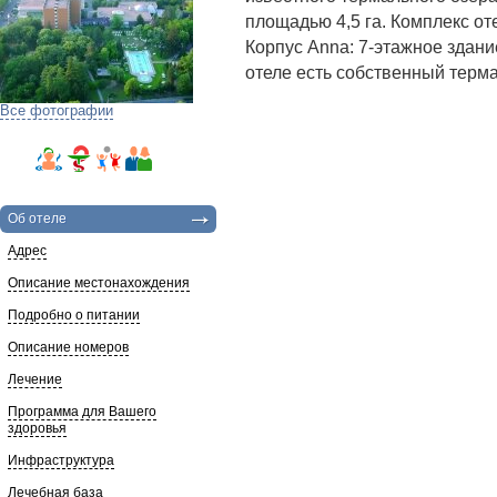
площадью 4,5 га. Комплекс оте
Корпус Аnna: 7-этажное здани
отеле есть собственный терм
Все фотографии
Об отеле
Адрес
Описание местонахождения
Подробно о питании
Описание номеров
Лечение
Программа для Вашего
здоровья
Инфраструктура
Лечебная база