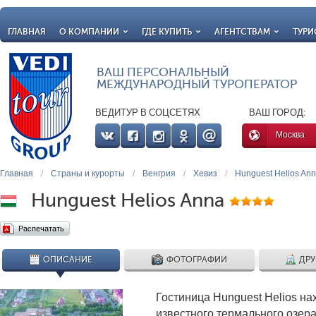
ГЛАВНАЯ
О КОМПАНИИ
ГДЕ КУПИТЬ
АГЕНТСТВАМ
ТУРИ
ВАШ ПЕРСОНАЛЬНЫЙ
МЕЖДУНАРОДНЫЙ ТУРОПЕРАТОР
ВЕДИТУР В СОЦСЕТЯХ
ВАШ ГОРОД:
Москва
Главная
/
Страны и курорты
/
Венгрия
/
Хевиз
/
Hunguest Helios An
Hunguest Helios Anna
Распечатать
ОПИСАНИЕ
ФОТОГРАФИИ
ДРУ
Гостиница Hunguest Helios на
известного термального озер