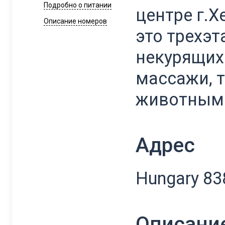
Подробно о питании
центре г.Х
Описание номеров
это трехэ
некурящих.
массажи, 
животным
Адрес
Hungary 838
Описани