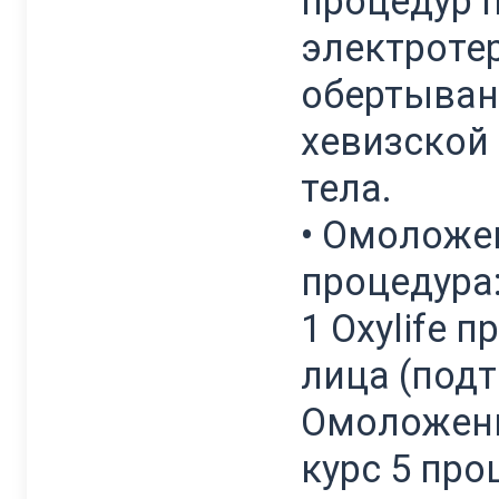
процедур п
электроте
обертыван
хевизской
тела.
• Омоложе
процедура
1 Oxylife
лица (под
Омоложени
курс 5 про