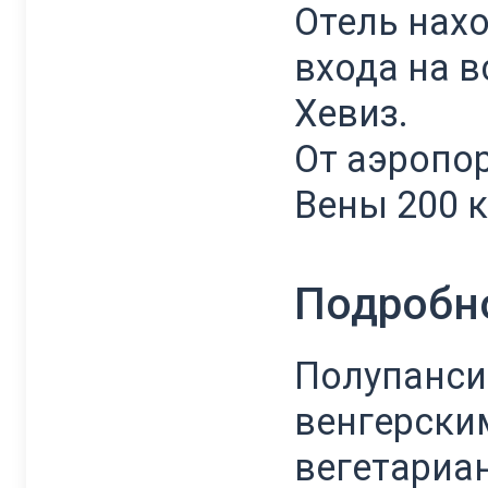
Отель нах
входа на 
Хевиз.
От аэропор
Вены 200 к
Подробн
Полупансио
венгерски
вегетариа