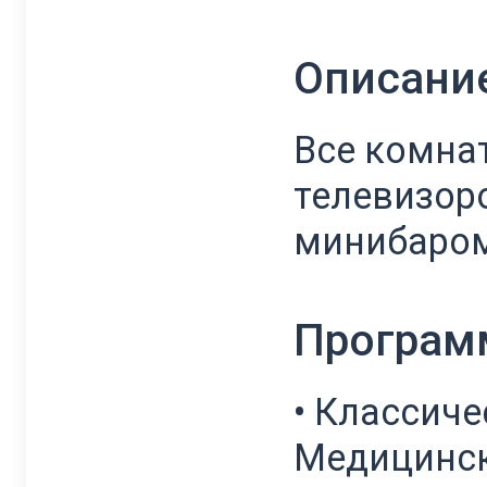
Описани
Все комна
телевизор
минибаро
Програм
• Классиче
Медицинск