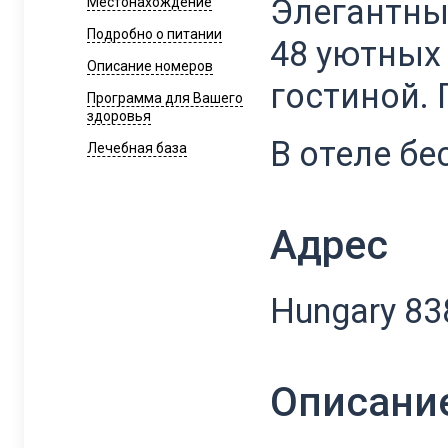
Элегантны
Местонахождение
Подробно о питании
48 уютных
Описание номеров
гостиной.
Программа для Вашего
здоровья
В отеле бе
Лечебная база
Адрес
Hungary 838
Описани