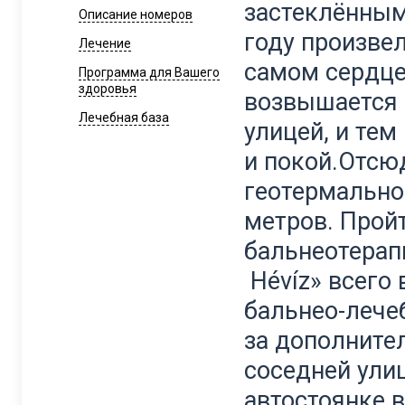
застеклённым
Описание номеров
году произве
Лечение
самом сердце
Программа для Вашего
здоровья
возвышается 
Лечебная база
улицей, и тем
и покой.Отсю
геотермально
метров. Прой
бальнеотерап
Hévíz» всего 
бальнео-лече
за дополните
соседней ули
автостоянке в