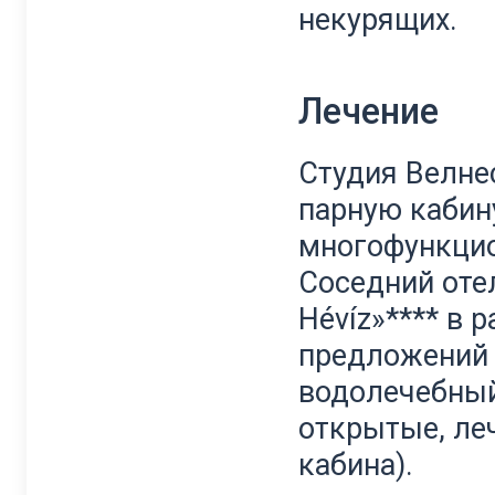
некурящих.
Лечение
Студия Велне
парную кабин
многофункцио
Соседний отел
Hévíz»**** в 
предложений 
водолечебный
открытые, ле
кабина).