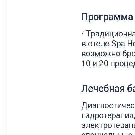
Программа 
• Традиционн
в отеле Spa He
возможно бро
10 и 20 проце
Лечебная б
Диагностическ
гидротерапия,
электротерапи