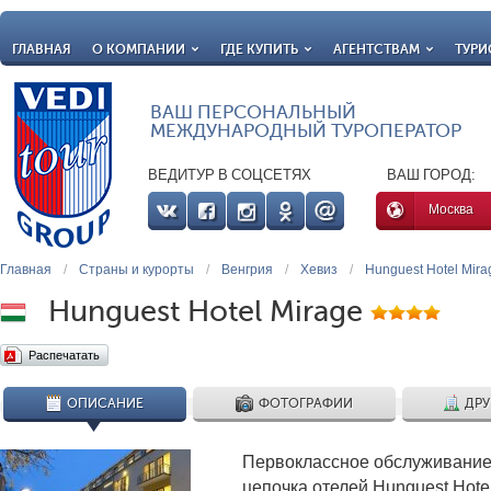
ГЛАВНАЯ
О КОМПАНИИ
ГДЕ КУПИТЬ
АГЕНТСТВАМ
ТУРИ
ВАШ ПЕРСОНАЛЬНЫЙ
МЕЖДУНАРОДНЫЙ ТУРОПЕРАТОР
ВЕДИТУР В СОЦСЕТЯХ
ВАШ ГОРОД:
Москва
Главная
/
Страны и курорты
/
Венгрия
/
Хевиз
/
Hunguest Hotel Mira
Hunguest Hotel Mirage
Распечатать
ОПИСАНИЕ
ФОТОГРАФИИ
ДРУ
Первоклассное обслуживание 
цепочка отелей Hunguest Hote