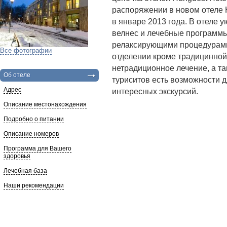
распоряжении в новом отеле H
в январе 2013 года. В отеле 
велнес и лечебные программ
релаксирующими процедурами
Все фотографии
отделении кроме традицинной
нетрадиционное лечение, а т
Об отеле
туриситов есть возможности 
Адрес
интересных экскурсий.
Описание местонахождения
Подробно о питании
Описание номеров
Программа для Вашего
здоровья
Лечебная база
Наши рекомендации